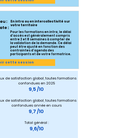
oir cette session
ieu :
En intra ou en intercollectivité sur
votre territoire
ate :
Pour les formations en intra, le délai
d’accès est généralement compris
entre 2 et 8 semaines à compter de
la validation de la demande. Ce délai
peut être ajusté en fonction des
contraintes d’agenda des
participants et de votre formatrice.
oir cette session
ux de satisfaction global, toutes formations 
confondues en 2025
9,5 /10 
ux de satisfaction global, toutes formations 
confondues année en cours
9,7 /10 
Total général :
9,6/10