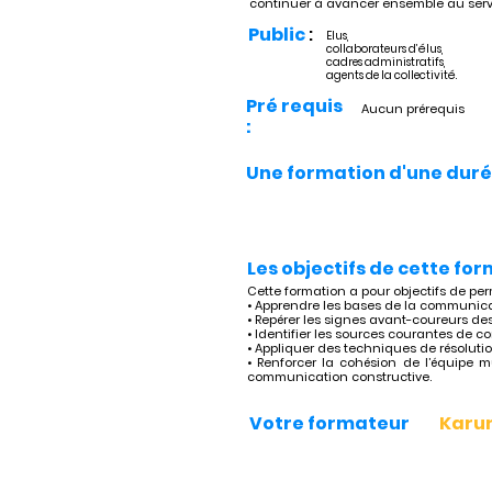
continuer à avancer ensemble au servic
Public
:
Elus,
collaborateurs d’élus,
cadres administratifs,
agents de la collectivité.
Pré requis
Aucun prérequis
:
Une formation d'une duré
Les objectifs de cette for
Cette formation a pour objectifs de per
• Apprendre les bases de la communic
• Repérer les signes avant-coureurs des
• Identifier les sources courantes de c
• Appliquer des techniques de résolutio
• Renforcer la cohésion de l’équipe 
communication constructive.
Votre formateur
Karu