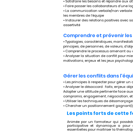
• Satisfaire les besoins et répondre aux at
• Faire passer les collaborateurs d'une lo
• La communication verbale/non verbale e
les membres de l'équipe
• Instaurer des relations positives avec 
assertivité 
Comprendre et prévenir les 
• Typologies, caractéristiques, manifestatio
principes, de personnes, de valeurs, d'ob
• Comprendre le processus amenant au co
• Analyser la situation de conflit pour mie
motivations, enjeux et les jeux psycholo
Gérer les conflits dans l'équ
• Les principes à respecter pour gérer un c
• Analyser le désaccord : faits, enjeux obje
Adopter une attitude pertinente face aux 
compromis, engagement, négociation, et
• Utiliser les techniques de désamorçage
• Chercher un positionnement gagnant
Les points forts de cette 
Animée par un formateur qui possède 
participative et dynamique a pour o
essentielles pour maitriser la thématiqu