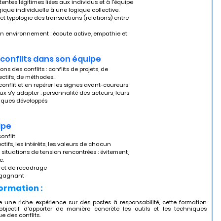
tentes légitimes liées aux individus et à l'équipe
gique individuelle à une logique collective. 
t typologie des transactions (relations) entre 
son environnement : écoute active, empathie et 
conflits dans son équipe
ns des conflits : conflits de projets, de 
jectifs, de méthodes…
nflit et en repérer les signes avant-coureurs
ux s'y adapter : personnalité des acteurs, leurs 
giques développés
ipe
onflit 
ctifs, les intérêts, les valeurs de chacun 
situations de tension rencontrées : évitement, 
c.
 et de recadrage 
/gagnant
formation :
une riche expérience sur des postes à responsabilité, cette formation
bjectif d’apporter de manière concrète les outils et les techniques
e des conflits.