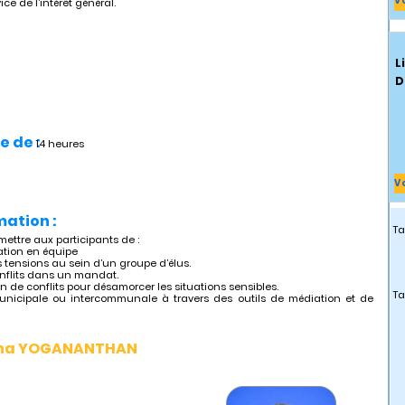
V
e de l’intérêt général.
L
D
e de :
14 heures
V
mation :
Ta
mettre aux participants de :
ation en équipe
 tensions au sein d’un groupe d’élus.
onflits dans un mandat.
n de conflits pour désamorcer les situations sensibles.
Ta
municipale ou intercommunale à travers des outils de médiation et de
na YOGANANTHAN