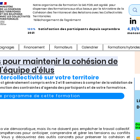
Notre organisme de formation la SAS FDEL est agréé pour
dispenser des formations aux élus locaux par le Ministère de la
Cohésion des Territoires et des Relations avec les Collectivités
Territoriales
Téléchargement de l'agrément
4,81/5
100%
Satisfaction des participants depuis septembre
2021
moncom
oignages
Financement
Formateurs
Calendrier
Formations hybrides
ts pour maintenir la cohésion de
l'équipe d'élus
ntercollectivité sur votre territoire
s est généralement compris entre 2 et 8 semaines à compter de la validation de
fonction des contraintes d’agenda des participants et de votre formatrice.
 le programme de cette formation
L
D
Ou
in
a vie démocratique, mais ils ne doivent pas empêcher le travail collectif.
compétences pour anticiper, comprendre et gérer les tensions ou conflits
Vous y découvrirez des outils concrets pour préserver la cohésion et