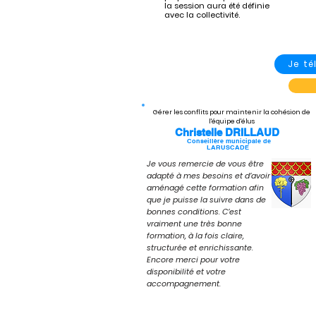
la session aura été définie
avec la collectivité.
Je t
Gérer les conflits pour maintenir la cohésion de
l'équipe d'élus
Christelle DRILLAUD
Conseillère municipale de
LARUSCADE
Je vous remercie de vous être
adapté à mes besoins et d’avoir
aménagé cette formation afin
que je puisse la suivre dans de
bonnes conditions. C’est
vraiment une très bonne
formation, à la fois claire,
structurée et enrichissante.
Encore merci pour votre
disponibilité et votre
accompagnement.