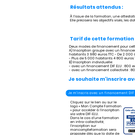
Résultats attendus :
À l’issue de la formation, une attesta
Elle précisera les objectifs visés, les 
Tarif de cette formation 
Deux modes de financement pour cette 
A) Inscription groupe avec un financem
habitants 3 980 euros TTC - De 2 000 
- Plus de 5 000 habitants 4 800 euros
B) Inscription individuelle:
- avec un financement DIF ELU : 800 e
- avec un financement collectivité : 8
Je souhaite m'inscrire av
- Je m'inscris avec un financement DIF
Cliquez sur le lien ou sur le
logo « Mon Compte Formation
» pour accéder à l’inscription
via votre DIF-ELU.
Dans le cas d’une formation
en intra-collectivité,
l’inscription sur
moncompteformation sera
proposée dès que la date de