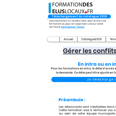
Téléchargement du catalogue 2026
Vous souhaitez un rendez-vous pour suivre une
formation ou pour en organiser une sur votre
territoire
Contactez-nous
Accueil
Catalogue2026
Tém
Gérer les confli
En intra ou en i
Pour les formations en intra, le délai d’accè
la demande. Ce délai peut être ajusté en 
Je télécharge
Préambule :
Les désaccords sont inévitables dans l
Cette formation vise à renforcer vos 
au sein de votre équipe municipale. 