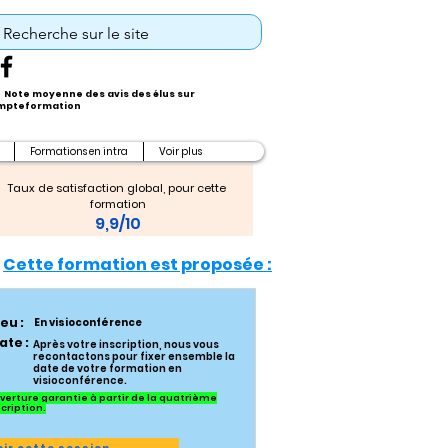
Note moyenne des avis des élus sur
pteformation
Formations en intra
Voir plus
Taux de satisfaction global, pour cette 
formation
9,9/10
Cette formation est proposée :
ieu :
En visioconférence
ate :
Après votre inscription, nous vous
recontactons pour fixer ensemble la
date de votre formation en
visioconférence.
verture garantie à partir de la quatrième
scription.