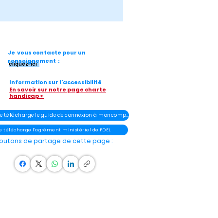
Je vous contacte pour un
renseignement :
cliquez-ici
Information sur l'accessibilité
En savoir sur notre page charte
handicap +
- Je télécharge le guide de connexion à moncompteélu
Je télécharge l'agrément ministériel de FDEL
outons de partage de cette page :