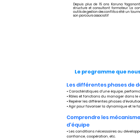
Depuis plus de 15 ans Karuna Yoganant
structure et consultant formateur. La co
outils de gestion des conflits a été un tourn
son parcours associatif
Le programme que nous 
Les différentes phases de 
• Caractéristiques d'une équipe, perform
• Rôles et fonctions du manager dans le 
• Repérer les différentes phases d'évoluti
• Agir pour favoriser la dynamique et l
Comprendre les mécanismes 
d'équipe
• Les conditions nécessaires au développe
confiance, coopération, etc. 