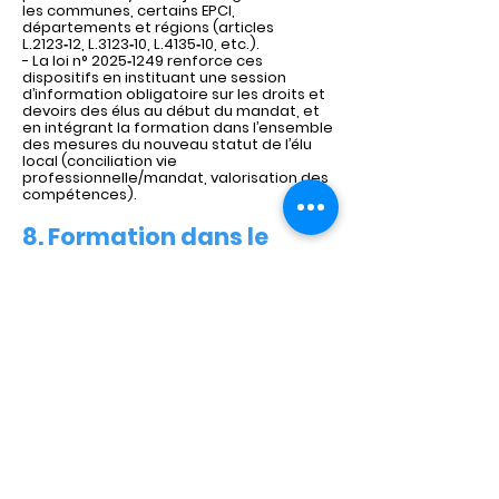
les communes, certains EPCI,
départements et régions (articles
L.2123‑12, L.3123‑10, L.4135‑10, etc.).
- La loi n° 2025‑1249 renforce ces
dispositifs en instituant une session
d’information obligatoire sur les droits et
devoirs des élus au début du mandat, et
en intégrant la formation dans l’ensemble
des mesures du nouveau statut de l’élu
local (conciliation vie
professionnelle/mandat, valorisation des
compétences).
8. Formation dans le
contexte intercommunal
et DPEL
- Les EPCI peuvent se voir transférer la
compétence « formation des élus » par
leurs communes membres ; dans ce cas,
les frais engagés sont pris en charge sur
le budget de l’EPCI et récapitulés dans un
tableau annexé à son compte
administratif, donnant lieu à débat
annuel. [
- La loi du 22 décembre 2025 élargit la
dotation particulière « élu local » (DPEL),
aide d’État destinée à financer