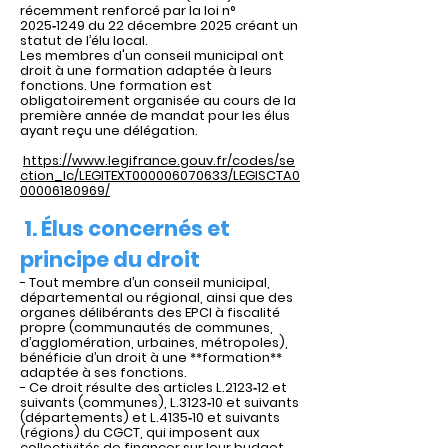
récemment renforcé par la loi n°
2025‑1249 du 22 décembre 2025 créant un
statut de l’élu local.
Les membres d'un conseil municipal ont
droit à une formation adaptée à leurs
fonctions. Une formation est
obligatoirement organisée au cours de la
première année de mandat pour les élus
ayant reçu une délégation.
https://www.legifrance.gouv.fr/codes/se
ction_lc/LEGITEXT000006070633/LEGISCTA0
00006180969/
1. Élus concernés et
principe du droit
- Tout membre d’un conseil municipal,
départemental ou régional, ainsi que des
organes délibérants des EPCI à fiscalité
propre (communautés de communes,
d’agglomération, urbaines, métropoles),
bénéficie d’un droit à une **formation**
adaptée à ses fonctions.
- Ce droit résulte des articles L.2123‑12 et
suivants (communes), L.3123‑10 et suivants
(départements) et L.4135‑10 et suivants
(régions) du CGCT, qui imposent aux
collectivités de financer sur leur budget