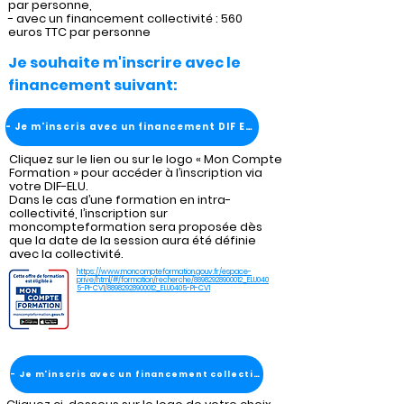
par personne,
- avec un financement collectivité : 560
euros TTC par personne
Je souhaite m'inscrire avec le
financement suivant:
- Je m'inscris avec un financement DIF ELU
Cliquez sur le lien ou sur le logo « Mon Compte
Formation » pour accéder à l’inscription via
votre DIF-ELU.
Dans le cas d’une formation en intra-
collectivité, l’inscription sur
moncompteformation sera proposée dès
que la date de la session aura été définie
avec la collectivité.
https://www.moncompteformation.gouv.fr/espace-
prive/html/#/formation/recherche/88982928900012_ELU040
5-PI-CV1/88982928900012_ELU0405-PI-CV1
- Je m'inscris avec un financement collectivité