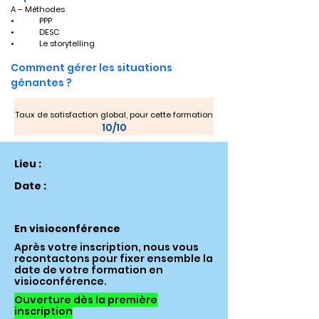
A – Méthodes
•	PPP
•	DESC
•	Le storytelling
Comment gérer les situations 
gênantes ?
Taux de satisfaction global, pour cette formation
10/10
Lieu :
Date :
En visioconférence
Après votre inscription, nous vous
recontactons pour fixer ensemble la
date de votre formation en
visioconférence.
Ouverture dès la première
inscription