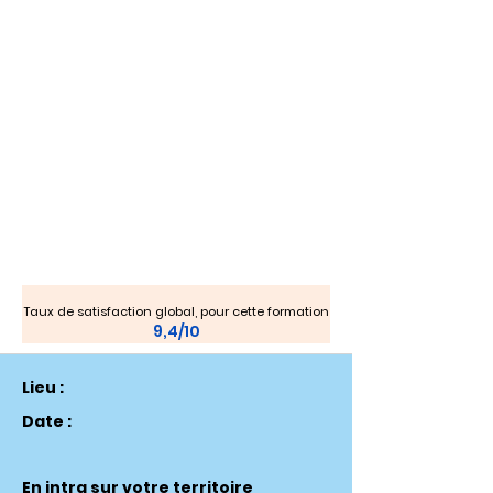
Taux de satisfaction global, pour cette formation
9,4/10
Lieu :
Date :
En intra sur votre territoire