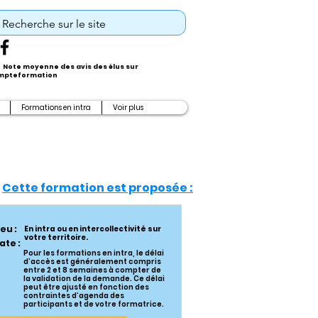
Note moyenne des avis des élus sur
pteformation
Formations en intra
Voir plus
Cette formation est proposée :
ieu :
En intra ou en intercollectivité sur
votre territoire.
ate :
Pour les formations en intra, le délai
d’accès est généralement compris
entre 2 et 8 semaines à compter de
la validation de la demande. Ce délai
peut être ajusté en fonction des
contraintes d’agenda des
participants et de votre formatrice.