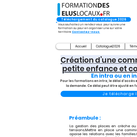
Téléchargement du catalogue 2026
Vous souhaitez un rendez-vous pour suivre une
formation ou pour en organiser une sur votre
territoire
Contactez-nous
Accueil
Catalogue2026
Tém
Création d’une comm
petite enfance et 
En intra ou en in
Pour les formations en intra, le délai d’accè
la demande. Ce délai peut être ajusté en 
Je télécharge
Préambule :
La gestion des places en crèche ou 
tensions.Mettre en place une commiss
apaise les relations avec les famille