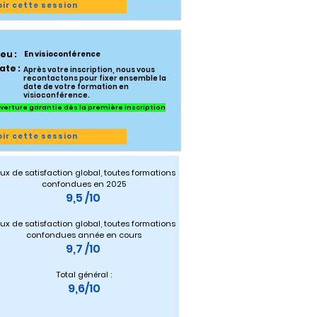
oir cette session
ieu :
En visioconférence
ate :
Après votre inscription, nous vous
recontactons pour fixer ensemble la
date de votre formation en
visioconférence.
verture garantie dès la première inscription
oir cette session
ux de satisfaction global, toutes formations 
confondues en 2025
9,5 /10 
ux de satisfaction global, toutes formations 
confondues année en cours
9,7 /10 
Total général :
9,6/10