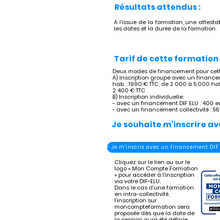
Résultats attendus :
A l’issue de la formation, une attestat
les dates et la durée de la formation.
Tarif de cette formation 
Deux modes de financement pour cette
A) Inscription groupe avec un financem
hab. : 1990 € TTC, de 2 000 à 5 000 hab
2 400 € TTC
B) Inscription individuelle:
- avec un financement DIF ELU : 400 e
- avec un financement collectivité : 5
Je souhaite m'inscrire av
- Je m'inscris avec un financement DIF
Cliquez sur le lien ou sur le
logo « Mon Compte Formation
» pour accéder à l’inscription
via votre DIF-ELU.
Dans le cas d’une formation
en intra-collectivité,
l’inscription sur
moncompteformation sera
proposée dès que la date de
la session aura été définie