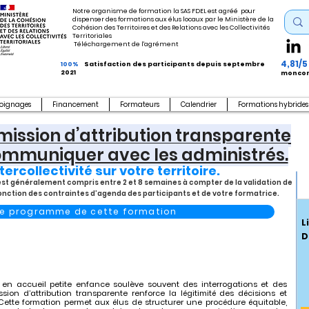
Notre organisme de formation la SAS FDEL est agréé pour
dispenser des formations aux élus locaux par le Ministère de la
Cohésion des Territoires et des Relations avec les Collectivités
Territoriales
Téléchargement de l'agrément
4,81/5
100%
Satisfaction des participants depuis septembre
2021
moncom
oignages
Financement
Formateurs
Calendrier
Formations hybrides
ission d’attribution transparente
communiquer avec les administrés.
tercollectivité sur votre territoire.
s est généralement compris entre 2 et 8 semaines à compter de la validation de
fonction des contraintes d’agenda des participants et de votre formatrice.
 le programme de cette formation
L
D
en accueil petite enfance soulève souvent des interrogations et des
ion d’attribution transparente renforce la légitimité des décisions et
s.Cette formation permet aux élus de structurer une procédure équitable,