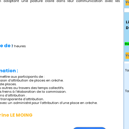
 en adoptant une posture claire dans leur communication avec les
V
L
D
Ou
e de :
7 heures
V
mation :
Ta
mettre aux participants de :
ion d’attribution de places en crèche.
de places.
s autres au travers des temps collectifs.
Ta
es freins à l’élaboration de la commission.
s d’attribution .
 transparente d’attribution.
avec un administré pour l’attribution d’une place en crèche.
ine LE MOING