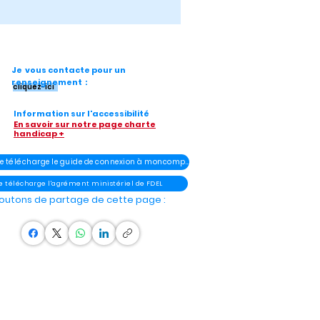
Je vous contacte pour un
renseignement :
cliquez-ici
Information sur l'accessibilité
En savoir sur notre page charte
handicap +
- Je télécharge le guide de connexion à moncompteélu
Je télécharge l'agrément ministériel de FDEL
outons de partage de cette page :