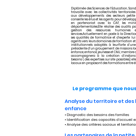
Diplômée des Sciences de l’Education, Sand
travaille avec les collectivités territoria
aux développements des secteurs petite 
conseille les élus et les agents pour dévelo
en partenariat avec la CAF, les minist
départementales.Elle réalise des audits 
gestion des ressources humaines e
services.Actuellement en poste à la Direct
ses qualités de formatrice et d’experte lu
agents vers leurs domaines de formation 
institutionnels adaptés à leurForte d’u
présidente d’un groupement de missions local
enfance, enfance, jeunesse et CMJ, membr
accompagnera à la création d’instances
besoins ( des expertises sur site possibles), 
locaux en proposant des formations entre él
Le programme que nous 
Analyse du territoire et des
enfance
• Diagnostic des besoins des familles
• Identification des capacités d’accueil e
• Analyse des critères sociaux et territori
Les partenaires de la petit