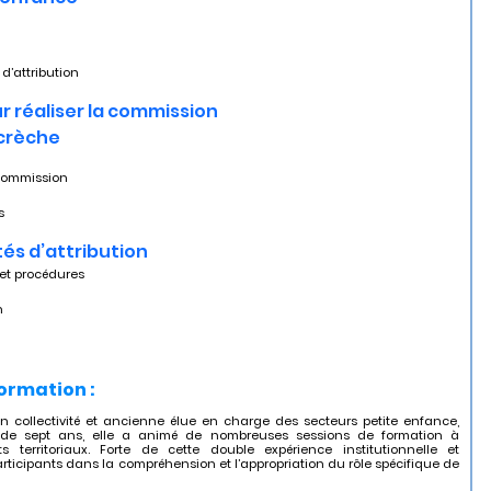
 d’attribution
r réaliser la commission 
 crèche
 commission
s
s d’attribution
s et procédures
n
formation :
collectivité et ancienne élue en charge des secteurs petite enfance,
de sept ans, elle a animé de nombreuses sessions de formation à
 territoriaux. Forte de cette double expérience institutionnelle et
rticipants dans la compréhension et l’appropriation du rôle spécifique de