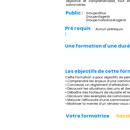
objective et compréhensible, tout
administrés.
Public
:
Groupe d'élus
Groupe d'agents
Groupe mixte élus et agents
Pré requis
Aucun prérequis
:
Une formation d'une duré
Les objectifs de cette for
Cette formation a pour objectifs de per
• Comprendre les enjeux d’une commiss
• Concevoir un règlement d’attribution 
• Découvrir les situations des uns et de
• Débattre des facteurs de réussite et l
• Découvrir des exemples de commission
• Mesurer l’efficacité d’une commission
• Maitriser la menée d’un rendez-vous 
Votre formatrice
Sandr