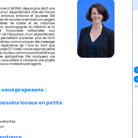
rine LE MOING, depuis plus de 10 ans
les d’un département d’Ile-de-France
enfance, enfance et jeunesse. Elle
pper de nouveaux services aux usagers
ères de tutelle et les instances
pour accompagner la création et la
t financières rattachées aux
ion de l’Education d’un département,
i permettent d’orienter plus de 1000
et de leur communiquer des messages
ne expérience de 7 ans en tant que
es (27 villes), maire adjointe petite
e du bureau communautaire.Elle vous
 partipatives. Elle analysera vos
elle vous aidera à concevoir vos projets
us ou mixtes élus et agents.
- 
B
vous proposons :
 besoins locaux en petite 
xistantes
aux
e enfance