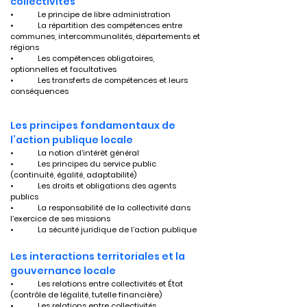
collectivités
•	Le principe de libre administration
•	La répartition des compétences entre 
communes, intercommunalités, départements et 
régions
•	Les compétences obligatoires, 
optionnelles et facultatives
•	Les transferts de compétences et leurs 
conséquences
Les principes fondamentaux de 
l’action publique locale
•	La notion d’intérêt général
•	Les principes du service public 
(continuité, égalité, adaptabilité)
•	Les droits et obligations des agents 
publics
•	La responsabilité de la collectivité dans 
l’exercice de ses missions
•	La sécurité juridique de l’action publique
Les interactions territoriales et la 
gouvernance locale
•	Les relations entre collectivités et État 
(contrôle de légalité, tutelle financière)
•	Les relations entre collectivités 