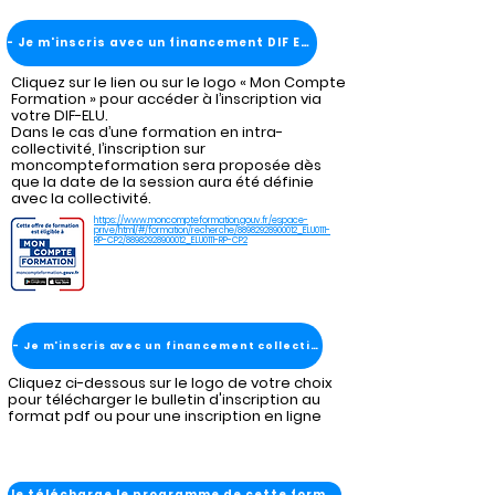
- Je m'inscris avec un financement DIF ELU
Cliquez sur le lien ou sur le logo « Mon Compte
Formation » pour accéder à l’inscription via
votre DIF-ELU.
Dans le cas d’une formation en intra-
collectivité, l’inscription sur
moncompteformation sera proposée dès
que la date de la session aura été définie
avec la collectivité.
https://www.moncompteformation.gouv.fr/espace-
prive/html/#/formation/recherche/88982928900012_ELU0111-
RP-CP2/88982928900012_ELU0111-RP-CP2
- Je m'inscris avec un financement collectivité
Cliquez ci-dessous sur le logo de votre choix
pour télécharger le bulletin d'inscription au
format pdf ou pour une inscription en ligne
Je télécharge le programme de cette formation