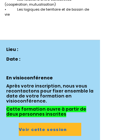
(coopération, mutualisation)
•	Les logiques de territoire et de bassin de 
vie
Lieu :
Date :
En visioconférence
Après votre inscription, nous vous
recontactons pour fixer ensemble la
date de votre formation en
visioconférence.
Cette formation ouvre à partir de
deux personnes inscrites
Voir cette session