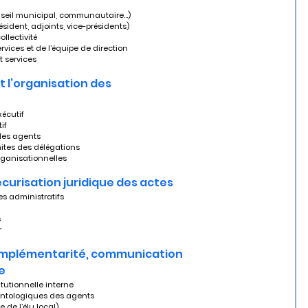
Conseil municipal, communautaire…)
Président, adjoints, vice-présidents)
ollectivité
ervices et de l’équipe de direction
et services
 l’organisation des 
xécutif
if
 les agents
limites des délégations
rganisationnelles
sécurisation juridique des actes
tes administratifs
s
r
 complémentarité, communication 
e
itutionnelle interne
déontologiques des agents
e de l’élu local)