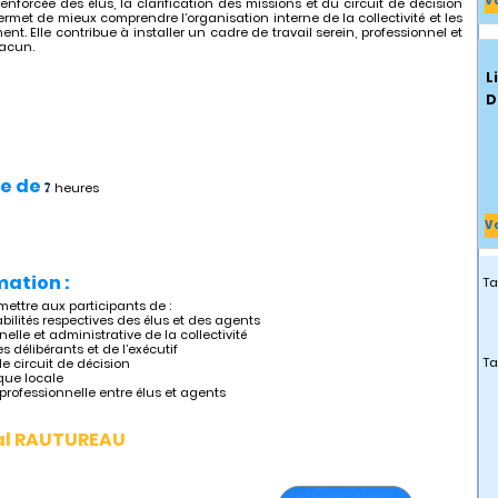
V
enforcée des élus, la clarification des missions et du circuit de décision
ermet de mieux comprendre l’organisation interne de la collectivité et les
t. Elle contribue à installer un cadre de travail serein, professionnel et
hacun.
L
D
e de :
7 heures
V
mation :
Ta
mettre aux participants de :
sabilités respectives des élus et des agents
elle et administrative de la collectivité
 délibérants et de l’exécutif
Ta
le circuit de décision
ique locale
 professionnelle entre élus et agents
al RAUTUREAU