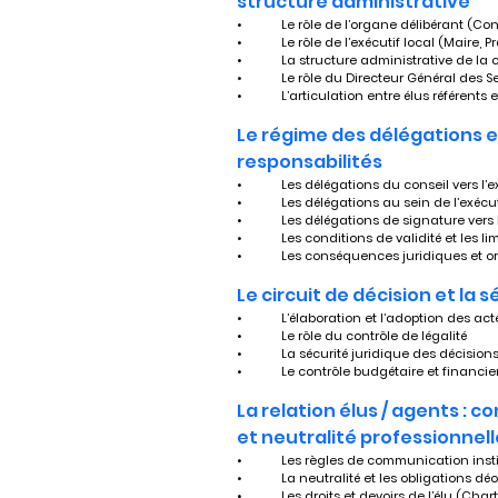
structure administrative
•	Le rôle de l’organe délibérant (
•	Le rôle de l’exécutif local (Maire, 
•	La structure administrative de la c
•	Le rôle du Directeur Général des S
•	L’articulation entre élus référents 
Le régime des délégations et
responsabilités
•	Les délégations du conseil vers l’e
•	Les délégations au sein de l’exécut
•	Les délégations de signature vers
•	Les conditions de validité et les 
•	Les conséquences juridiques et o
Le circuit de décision et la 
•	L’élaboration et l’adoption des ac
•	Le rôle du contrôle de légalité
•	La sécurité juridique des décision
•	Le contrôle budgétaire et financie
La relation élus / agents :
et neutralité professionnell
•	Les règles de communication inst
•	La neutralité et les obligations 
•	Les droits et devoirs de l’élu (Chart