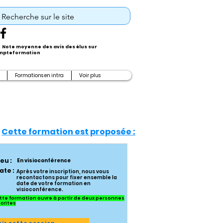
Note moyenne des avis des élus sur
pteformation
Formations en intra
Voir plus
Cette formation est proposée :
ieu :
En visioconférence
ate :
Après votre inscription, nous vous
recontactons pour fixer ensemble la
date de votre formation en
visioconférence.
tte formation ouvre à partir de deux personnes
scrites