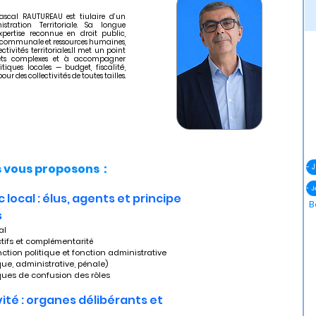
Pascal RAUTUREAU est tiulaire d’un
stration Territoriale. Sa longue
xpertise reconnue en droit public,
on communale et ressources humaines,
ctivités territoriales.Il met un point
jets complexes et à accompagner
iques locales — budget, fiscalité,
ur des collectivités de toutes tailles.
vous proposons :
- 
 local : élus, agents et principe 
B
s
al
pectifs et complémentarité
onction politique et fonction administrative
ique, administrative, pénale)
risques de confusion des rôles
vité : organes délibérants et 