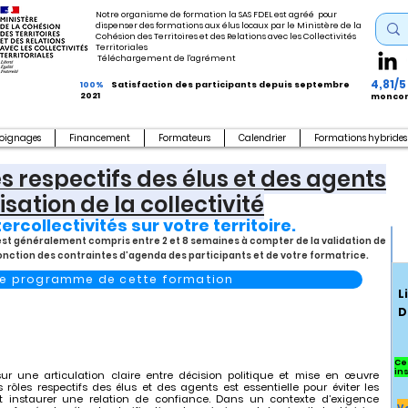
Notre organisme de formation la SAS FDEL est agréé pour
dispenser des formations aux élus locaux par le Ministère de la
Cohésion des Territoires et des Relations avec les Collectivités
Territoriales
Téléchargement de l'agrément
4,81/5
100%
Satisfaction des participants depuis septembre
2021
moncom
oignages
Financement
Formateurs
Calendrier
Formations hybrides
 respectifs des élus et des agents
isation de la collectivité
tercollectivités sur votre territoire.
s est généralement compris entre 2 et 8 semaines à compter de la validation de
fonction des contraintes d’agenda des participants et de votre formatrice.
 le programme de cette formation
L
D
Ce
in
e sur une articulation claire entre décision politique et mise en œuvre
rôles respectifs des élus et des agents est essentielle pour éviter les
 et instaurer une relation de confiance. Dans un contexte d’exigence