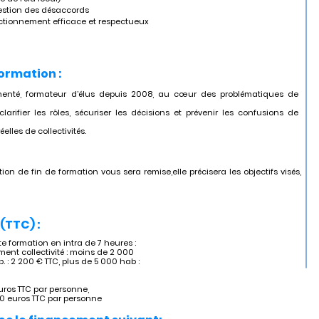
 gestion des désaccords
nctionnement efficace et respectueux
formation :
enté, formateur d’élus depuis 2008, au cœur des problématiques de
ifier les rôles, sécuriser les décisions et prévenir les confusions de
elles de collectivités.
tion de fin de formation vous sera remise,elle précisera les objectifs visés,
(TTC) :
 formation en intra de 7 heures :
ent collectivité : moins de 2 000
. : 2 200 € TTC, plus de 5 000 hab :
uros TTC par personne,
60 euros TTC par personne