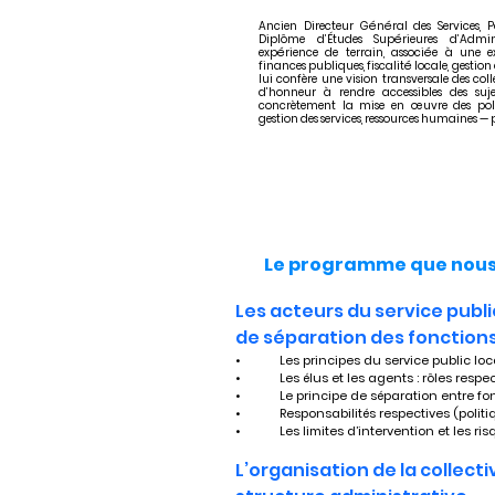
Ancien Directeur Général des Services, 
Diplôme d’Études Supérieures d’Admini
expérience de terrain, associée à une e
finances publiques, fiscalité locale, gesti
lui confère une vision transversale des colle
d’honneur à rendre accessibles des su
concrètement la mise en œuvre des polit
gestion des services, ressources humaines — po
Le programme que nous 
Les acteurs du service public
de séparation des fonction
•	Les principes du service public loc
•	Les élus et les agents : rôles res
•	Le principe de séparation entre f
•	Responsabilités respectives (polit
•	Les limites d’intervention et les 
L’organisation de la collecti