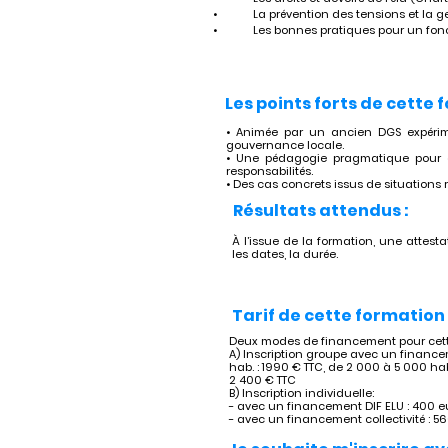
•	La prévention des tensions et la
•	Les bonnes pratiques pour un fo
Les points forts de cette 
• Animée par un ancien DGS expérim
gouvernance locale.
• Une pédagogie pragmatique pour clar
responsabilités.
• Des cas concrets issus de situations ré
Résultats attendus :
À l’issue de la formation, une attesta
les dates, la durée.
Tarif de cette formation 
Deux modes de financement pour cette
A) Inscription groupe avec un financem
hab. : 1990 € TTC, de 2 000 à 5 000 hab
2 400 € TTC
B) Inscription individuelle:
- avec un financement DIF ELU : 400 e
- avec un financement collectivité : 5