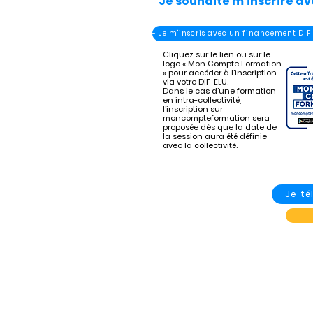
Je souhaite m'inscrire av
- Je m'inscris avec un financement DIF
Cliquez sur le lien ou sur le
logo « Mon Compte Formation
» pour accéder à l’inscription
via votre DIF-ELU.
Dans le cas d’une formation
en intra-collectivité,
l’inscription sur
moncompteformation sera
proposée dès que la date de
la session aura été définie
avec la collectivité.
Je t