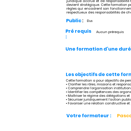
juridique accrue et de responsabilité r
devient stratégique. Cette formation p
règles qui encadrent son fonctionnemen
respectueux des responsabilités de c
Public
:
Elus
Pré requis
Aucun prérequis
:
Une formation d'une duré
Les objectifs de cette for
Cette formation a pour objectifs de per
• Clarifier les rôles, missions et respon
• Comprendre l’organisation institutionn
• Identifier les compétences des organes
• Maîtriser le régime des délégations et 
• Sécuriser juridiquement l’action publ
• Favoriser une relation constructive et
Votre formateur :
Pasc