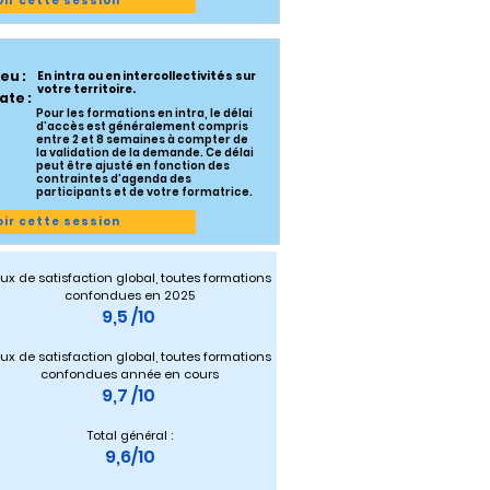
oir cette session
ieu :
En intra ou en intercollectivités sur
votre territoire.
ate :
Pour les formations en intra, le délai
d’accès est généralement compris
entre 2 et 8 semaines à compter de
la validation de la demande. Ce délai
peut être ajusté en fonction des
contraintes d’agenda des
participants et de votre formatrice.
oir cette session
ux de satisfaction global, toutes formations 
confondues en 2025
9,5 /10 
ux de satisfaction global, toutes formations 
confondues année en cours
9,7 /10 
Total général :
9,6/10