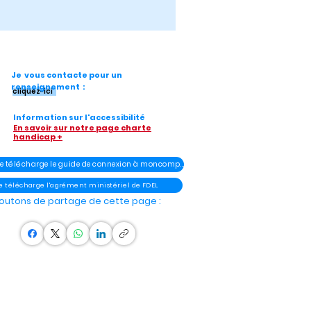
Je vous contacte pour un
renseignement :
cliquez-ici
Information sur l'accessibilité
En savoir sur notre page charte
handicap +
- Je télécharge le guide de connexion à moncompteélu
Je télécharge l'agrément ministériel de FDEL
outons de partage de cette page :