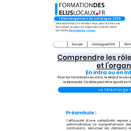
Téléchargement du catalogue 2026
Vous souhaitez un rendez-vous pour suivre une
formation ou pour en organiser une sur votre
territoire
Contactez-nous
Accueil
Catalogue2026
Tém
Comprendre les rôles
et l’organ
En intra ou en in
Pour les formations en intra, le délai d’accè
la demande. Ce délai peut être ajusté en 
Je télécharge
Préambule :
L’efficacité d’une collectivité repos
administrative. La compréhension des 
confusions, sécuriser les décisions