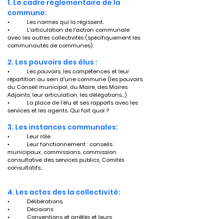
1. Le cadre réglementaire de la 
commune: 
•	Les normes qui la régissent.
•	L'articulation de l'action communale 
avec les autres collectivités (spécifiquement les 
communautés de communes).
2. Les pouvoirs des élus :
•	Les pouvoirs, les compétences et leur 
répartition au sein d'une commune (les pouvoirs 
du Conseil municipal, du Maire, des Maires 
Adjoints, leur articulation, les délégations…)
•	La place de l’élu et ses rapports avec les 
services et les agents. Qui fait quoi ?
3. Les instances communales:
•	Leur rôle
•	Leur fonctionnement : conseils 
municipaux, commissions, commission 
consultative des services publics, Comités 
consultatifs…
4. Les actes des la collectivité:
•	Délibérations
•	Décisions
•	Conventions et arrêtés et leurs 