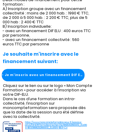
formation :
A) Inscription groupe avec un financement
collectivité : moins de 2 000 hab. : 1990 € TTC,
de 2 000 à 5 000 hab. : 2 200 € TTC, plus de 5
000 hab : 2 400 € TTC
B) Inscription individuelle:
- avec un financement DIF ELU : 400 euros TTC
par personne,
- avec un financement collectivité : 560
euros TTC par personne
Je souhaite m'inscrire avec le
financement suivant:
- Je m'inscris avec un financement DIF ELU
Cliquez sur le lien ou sur le logo « Mon Compte
Formation » pour accéder à l’inscription via
votre DIF-ELU.
Dans le cas d’une formation en intra-
collectivité, l’inscription sur
moncompteformation sera proposée dès
que la date de la session aura été définie
avec la collectivité.
https://www.moncompteformation.gouv.fr/espace-
prive/html/#/formation/recherche/88982928900012_ELU010
5-BE01/88982928900012_ELU0105-BE01-CV