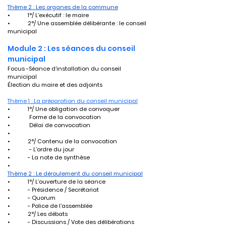
Thème 2 : Les organes de la commune
•	1°/ L’exécutif : le maire
•	2°/ Une assemblée délibérante : le conseil 
municipal
Module 2 : Les séances du conseil 
municipal
Focus -Séance d’installation du conseil 
municipal
Élection du maire et des adjoints
Thème 1 : La préparation du conseil municipal
•	1°/ Une obligation de convoquer
•	 Forme de la convocation
•	 Délai de convocation
•	
•	2°/ Contenu de la convocation
•	 - L’ordre du jour
•	- La note de synthèse
•	
Thème 2 : Le déroulement du conseil municipal
•	1°/ L’ouverture de la séance
•	- Présidence / Secrétariat
•	- Quorum
•	- Police de l’assemblée
•	2°/ Les débats
•	- Discussions / Vote des délibérations