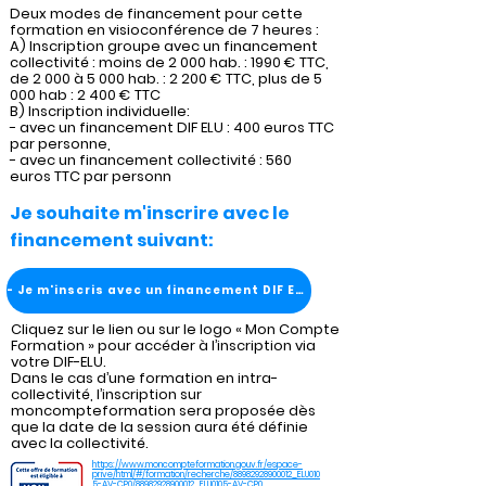
Deux modes de financement pour cette
formation en visioconférence de 7 heures :
A) Inscription groupe avec un financement
collectivité : moins de 2 000 hab. : 1990 € TTC,
de 2 000 à 5 000 hab. : 2 200 € TTC, plus de 5
000 hab : 2 400 € TTC
B) Inscription individuelle:
- avec un financement DIF ELU : 400 euros TTC
par personne,
- avec un financement collectivité : 560
euros TTC par personn
Je souhaite m'inscrire avec le
financement suivant:
- Je m'inscris avec un financement DIF ELU
Cliquez sur le lien ou sur le logo « Mon Compte
Formation » pour accéder à l’inscription via
votre DIF-ELU.
Dans le cas d’une formation en intra-
collectivité, l’inscription sur
moncompteformation sera proposée dès
que la date de la session aura été définie
avec la collectivité.
https://www.moncompteformation.gouv.fr/espace-
prive/html/#/formation/recherche/88982928900012_ELU010
5-AV-CP0/88982928900012_ELU0105-AV-CP0