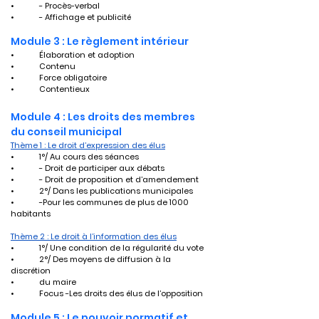
•	- Procès-verbal
•	- Affichage et publicité
Module 3 : Le règlement intérieur
•	Élaboration et adoption
•	Contenu
•	Force obligatoire
•	Contentieux
Module 4 : Les droits des membres 
du conseil municipal
Thème 1 : Le droit d’expression des élus
•	1°/ Au cours des séances
•	- Droit de participer aux débats
•	- Droit de proposition et d’amendement
•	2°/ Dans les publications municipales
•	-Pour les communes de plus de 1000 
habitants
Thème 2 : Le droit à l’information des élus
•	1°/ Une condition de la régularité du vote
•	2°/ Des moyens de diffusion à la 
discrétion
•	du maire
•	Focus -Les droits des élus de l’opposition
Module 5 : Le pouvoir normatif et 