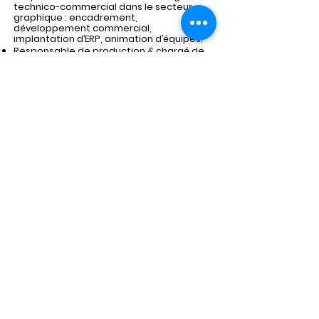
technico-commercial
dans le secteur
graphique : encadrement,
développement commercial,
implantation d’ERP, animation d’équipes.
Responsable de production & chargé de
clientèle
: suivi opérationnel, relation
clients, conduite de changement.
Activités de formation
Chargé de TD à l’UCO d’Angers (Sciences
Politiques, DU Secrétariat de mairie)
Formateur auprès de collectivités
(Mayenne Communauté, DDT49, Sacé)
Formations aux élus municipaux et à des
équipes commerciales
Animation de réunions publiques sur les
documents d’urbanisme (SCOT/PLUi)
Formateur pour l’association Concordia
(formation des animateurs, formateurs,
administrateurs)