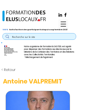
100%
Satisfaction des participants depuis septembre 2021
Notre organisme de formation la SAS FDEL est agréé
pour dispenser des formations aux élus locaux par le
Ministère de la Cohésion des Territoires et des Relations
avec les Collectivités Territoriales
Téléchargement de l'agrément
< Retour
Antoine VALPREMIT