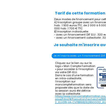
Tarif de cette formation 
Deux modes de financement pour cette
A) Inscription groupe avec un finance
hab. : 1 500 euros TTC, de 2 000 à 5 000
000 hab : 1 700 € TTC
B) Inscription individuelle:
- avec un financement DIF ELU : 320 e
- avec un financement collectivité : 3
Je souhaite m'inscrire av
- Je m'inscris avec un financement DIF
Cliquez sur le lien ou sur le
logo « Mon Compte Formation
» pour accéder à l’inscription
via votre DIF-ELU.
Dans le cas d’une formation
en intra-collectivité,
l’inscription sur
moncompteformation sera
proposée dès que la date de
la session aura été définie
avec la collectivité.
https://www.moncompteformation.gou
prive/html/#/formation/recherche/8
2_ELU0111-VA-CV/88982928900012_ELU