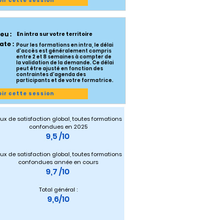
oir cette session
ieu :
En intra sur votre territoire
ate :
Pour les formations en intra, le délai
d’accès est généralement compris
entre 2 et 8 semaines à compter de
la validation de la demande. Ce délai
peut être ajusté en fonction des
contraintes d’agenda des
participants et de votre formatrice.
oir cette session
ux de satisfaction global, toutes formations 
confondues en 2025
9,5 /10 
ux de satisfaction global, toutes formations 
confondues année en cours
9,7 /10 
Total général :
9,6/10