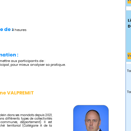
V
L
D
e de :
4 heures
mation :
V
mettre aux participants de :
icipal, pour mieux analyser sa pratique.
Ta
ine VALPREMIT
Ta
-plein dans ses mandats depuis 2021,
s différents types de collectivités
 communes, département). Il est
hé territorial (Catégorie A de la