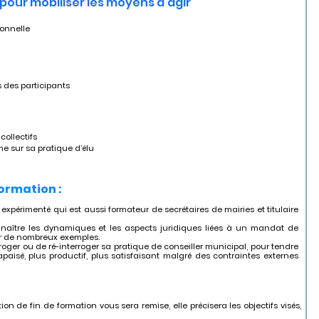
, pour mobiliser les moyens d’agir
ionnelle
ns des participants
 collectifs
e sur sa pratique d’élu
formation :
expérimenté qui est aussi formateur de secrétaires de mairies et titulaire
naître les dynamiques et les aspects juridiques liées à un mandat de
ur de nombreux exemples.
rroger ou de ré-interroger sa pratique de conseiller municipal, pour tendre
paisé, plus productif, plus satisfaisant malgré des contraintes externes
ion de fin de formation vous sera remise, elle précisera les objectifs visés,