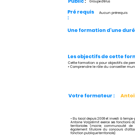
Public
:
Groupe d'élus
Pré requis
Aucun prérequis
:
Une formation d'une duré
Les objectifs de cette for
Cette formation a pour objectifs de per
• Comprendre le rôle du conseiller mun
Votre formateur :
Anto
• Elu local depuis 2008 et investi à temps
Antoine Valprémit exerce ses fonctions dan
territoriales (mairie, communauté de
également titulaire du concours d’attac
fonction publique territoriale).