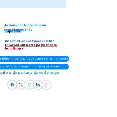
Je vous contacte pour un
renseignement :
cliquez-ici
Information sur l'accessibilité
En savoir sur notre page charte
handicap +
- Je télécharge le guide de connexion à moncompteélu
Je télécharge l'agrément ministériel de FDEL
outons de partage de cette page :