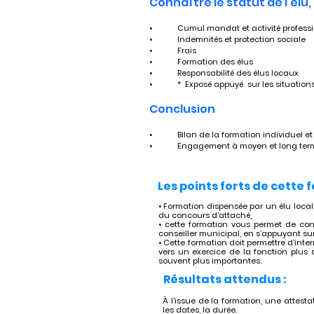
Connaître le statut de l’élu
•	Cumul mandat et activité profess
•	Indemnités et protection sociale
•	Frais
•	Formation des élus
•	Responsabilité des élus locaux
•	*  Exposé appuyé  sur les situatio
Conclusion
•	Bilan de la formation individuel et
•	Engagement à moyen et long term
Les points forts de cette 
• Formation dispensée par un élu local 
du concours d’attaché,
• cette formation vous permet de con
conseiller municipal, en s’appuyant s
• Cette formation doit permettre d’inte
vers un exercice de la fonction plus a
souvent plus importantes.
Résultats attendus :
À l’issue de la formation, une attestat
les dates, la durée.