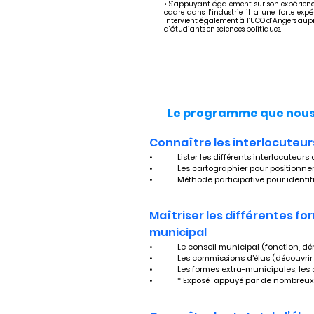
• S’appuyant également sur son expérien
cadre dans l’industrie, il a une forte exp
intervient également à l’UCO d’Angers auprè
d’étudiants en sciences politiques.
Le programme que nous 
Connaître les interlocuteur
•	Lister les différents interlocuteurs
•	Les cartographier pour positionn
•	Méthode participative pour identif
Maîtriser les différentes fo
municipal
•	Le conseil municipal (fonction, dé
•	Les commissions d’élus (découvrir
•	Les formes extra-municipales, les
•	* Exposé  appuyé par de nombreu