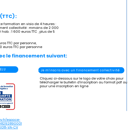
(TTC) :
 formation en visio de 4 heures :
ment collectivité : mmoins de 2 000
 hab. : 1 600 euros TTC , plus de 5
uros TTC par personne,
20 euros TTC par personne
ec le financement suivant:
 ELU
- Je m'inscris avec un financement collectivité
Cliquez ci-dessous sur le logo de votre choix pour
télécharger le bulletin d'inscription au format pdf ou
pour une inscription en ligne
v.fr/espace-
898292890001
0111-VA-CV