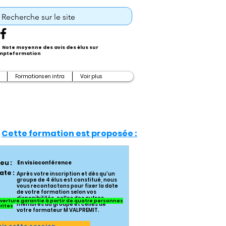
Note moyenne des avis des élus sur
pteformation
Formations en intra
Voir plus
Cette formation est proposée :
ieu :
En visioconférence
ate :
Après votre inscription et dès qu'un
groupe de 4 élus est constitué, nous
vous recontactons pour fixer la date
de votre formation selon vos
disponibilités, celles des autres
verture garantie à partir de quatre personnes
membres du groupe et celles de
crites
votre formateur M VALPREMIT.