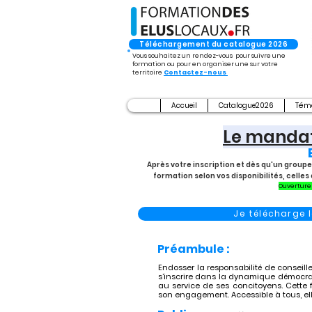
Téléchargement du catalogue 2026
Vous souhaitez un rendez-vous pour suivre une
formation ou pour en organiser une sur votre
territoire
Contactez-nous
Accueil
Catalogue2026
Tém
Le mandat
Après votre inscription et dès qu'un groupe
formation selon vos disponibilités, cell
Ouverture 
Je télécharge
Préambule :
Endosser la responsabilité de conseille
s’inscrire dans la dynamique démocrat
au service de ses concitoyens. Cette 
son engagement. Accessible à tous, el