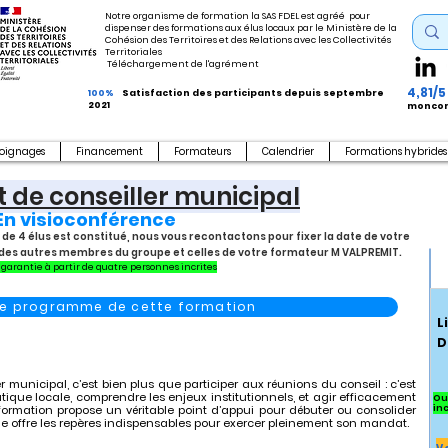
Notre organisme de formation la SAS FDEL est agréé pour
dispenser des formations aux élus locaux par le Ministère de la
Cohésion des Territoires et des Relations avec les Collectivités
Territoriales
Téléchargement de l'agrément
4,81/5
100%
Satisfaction des participants depuis septembre
2021
moncom
oignages
Financement
Formateurs
Calendrier
Formations hybrides
 de conseiller municipal
En visioconférence
 de 4 élus est constitué, nous vous recontactons pour fixer la date de votre
es des autres membres du groupe et celles de votre formateur M VALPREMIT.
garantie à partir de quatre personnes incrites
 le programme de cette formation
L
D
r municipal, c’est bien plus que participer aux réunions du conseil : c’est
ique locale, comprendre les enjeux institutionnels, et agir efficacement
Ou
formation propose un véritable point d’appui pour débuter ou consolider
in
le offre les repères indispensables pour exercer pleinement son mandat.