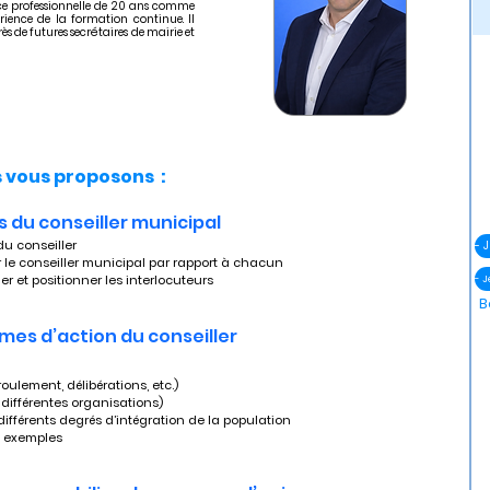
ce professionnelle de 20 ans comme
érience de la formation continue. Il
s de futures secrétaires de mairie et
vous proposons :
s du conseiller municipal
 du conseiller
er le conseiller municipal par rapport à chacun
ier et positionner les interlocuteurs
- 
B
rmes d’action du conseiller 
roulement, délibérations, etc.)
 différentes organisations)
 différents degrés d’intégration de la population
x exemples