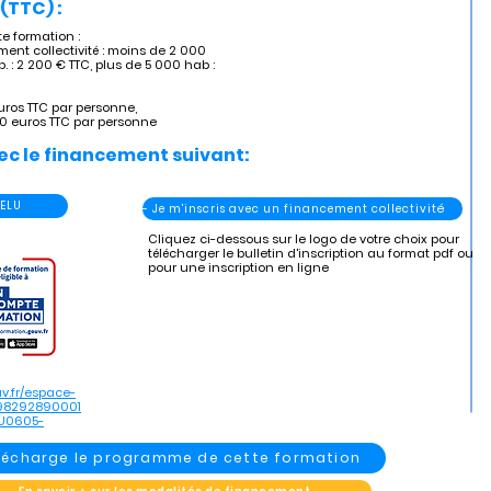
(TTC) :
 formation :
ent collectivité : moins de 2 000
. : 2 200 € TTC, plus de 5 000 hab :
uros TTC par personne,
60 euros TTC par personne
ec le financement suivant:
 ELU
- Je m'inscris avec un financement collectivité
Cliquez ci-dessous sur le logo de votre choix pour
télécharger le bulletin d'inscription au format pdf ou
pour une inscription en ligne
v.fr/espace-
898292890001
U0605-
élécharge le programme de cette formation