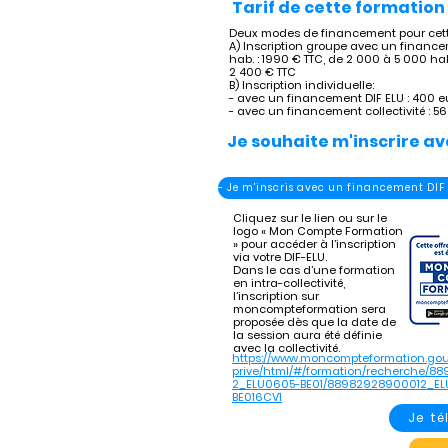
Tarif de cette formation 
Deux modes de financement pour cette
A) Inscription groupe avec un financem
hab. : 1990 € TTC, de 2 000 à 5 000 hab
2 400 € TTC
B) Inscription individuelle:
- avec un financement DIF ELU : 400 e
- avec un financement collectivité : 5
Je souhaite m'inscrire av
- Je m'inscris avec un financement DIF
Cliquez sur le lien ou sur le
logo « Mon Compte Formation
» pour accéder à l’inscription
via votre DIF-ELU.
Dans le cas d’une formation
en intra-collectivité,
l’inscription sur
moncompteformation sera
proposée dès que la date de
la session aura été définie
avec la collectivité.
https://www.moncompteformation.gou
prive/html/#/formation/recherche/8
2_ELU0605-BE01/88982928900012_EL
BE016CV1
Je t