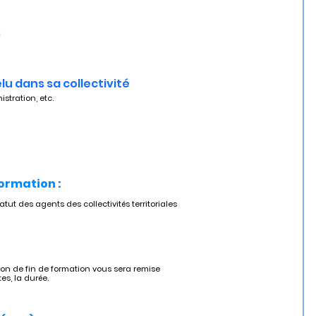
s
lu dans sa collectivité
istration, etc.
formation :
ut des agents des collectivités territoriales
tion de fin de formation vous sera remise
tes, la durée.