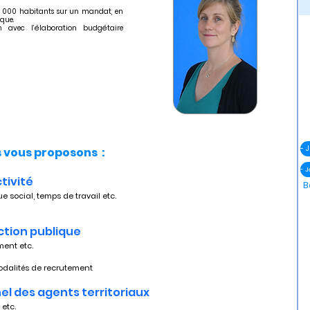
 000 habitants sur un mandat, en
que.
en avec l’élaboration budgétaire
vous proposons :
- 
ctivité
B
ue social, temps de travail etc.
nction publique
ement etc.
s modalités de recrutement
nel des agents territoriaux
 etc.