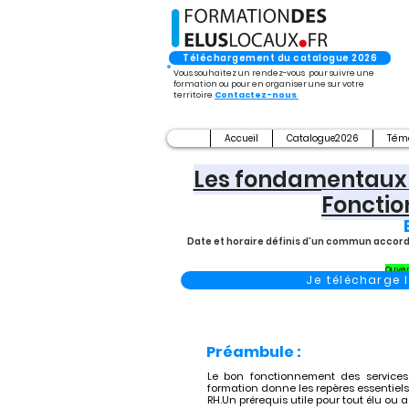
Téléchargement du catalogue 2026
Vous souhaitez un rendez-vous pour suivre une
formation ou pour en organiser une sur votre
territoire
Contactez-nous
Accueil
Catalogue2026
Tém
Les fondamentaux 
Fonctio
Date et horaire définis d’un commun accord 
Ouver
Je télécharge
Préambule :
Le bon fonctionnement des services
formation donne les repères essentiels su
RH.Un prérequis utile pour tout élu o