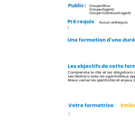
Public
:
Groupe d'élus
Groupe d'agents
Groupe mixte élus et agents
Pré requis
Aucun prérequis
:
Une formation d'une duré
Les objectifs de cette for
Comprendre le rôle et les obligation
ses relations avec les agents.Mieux a
Mieux cerner les spécificités et enjeu
Votre formatrice
Emili
: