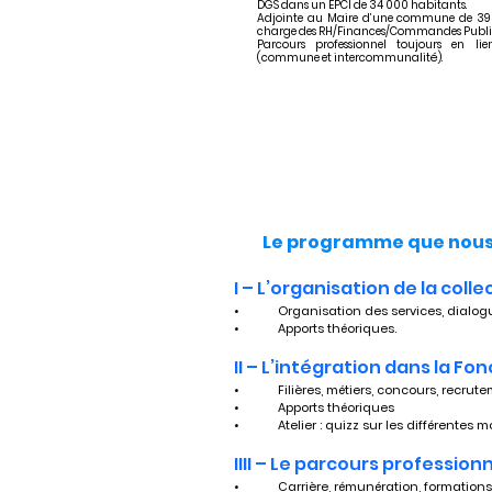
DGS dans un EPCI de 34 000 habitants.
Adjointe au Maire d’une commune de 39
charge des RH/Finances/Commandes Publi
Parcours professionnel toujours en li
(commune et intercommunalité).
Le programme que nous 
I – L’organisation de la colle
•	Organisation des services, dialog
•	Apports théoriques.
II – L’intégration dans la Fo
•	Filières, métiers, concours, recrut
•	Apports théoriques
•	Atelier : quizz sur les différente
IIII – Le parcours profession
•	Carrière, rémunération, formations