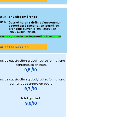
ieu :
En visioconférence
ate :
Date et horaire définis d’un commun
accord après inscription, parmi les
créneaux suivants : 9h–12h30, 14h–
17h30 ou 18h–21h30.
verture garantie dès la première inscription
oir cette session
ux de satisfaction global, toutes formations 
confondues en 2025
9,5 /10 
ux de satisfaction global, toutes formations 
confondues année en cours
9,7 /10 
Total général :
9,6/10