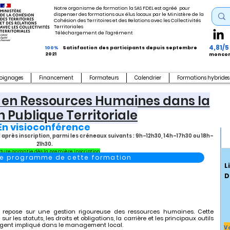
Notre organisme de formation la SAS FDEL est agréé pour
dispenser des formations aux élus locaux par le Ministère de la
Cohésion des Territoires et des Relations avec les Collectivités
Territoriales
Téléchargement de l'agrément
4,81/5
100%
Satisfaction des participants depuis septembre
2021
moncom
oignages
Financement
Formateurs
Calendrier
Formations hybrides
en Ressources Humaines dans la
n Publique Territoriale
En visioconférence
après inscription, parmi les créneaux suivants : 9h–12h30, 14h–17h30 ou 18h–
21h30.
ture garantie dès la première inscription
 le programme de cette formation
L
D
 repose sur une gestion rigoureuse des ressources humaines. Cette
r les statuts, les droits et obligations, la carrière et les principaux outils
u agent impliqué dans le management local.
V