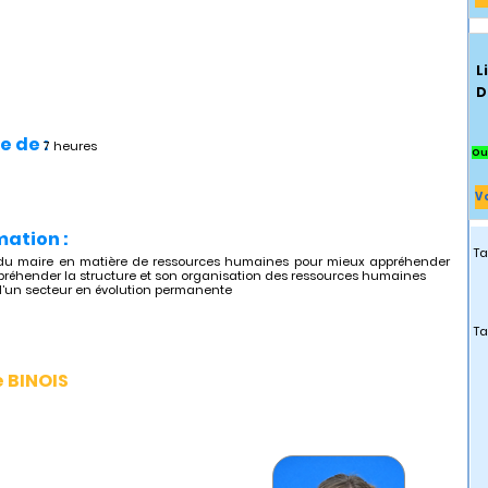
L
D
e de :
7 heures
Ou
V
mation :
Ta
s du maire en matière de ressources humaines pour mieux appréhender
ppréhender la structure et son organisation des ressources humaines
x d’un secteur en évolution permanente
Ta
e BINOIS