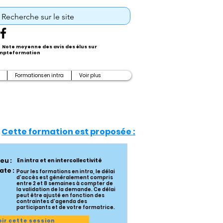
Note moyenne des avis des élus sur
pteformation
Formations en intra
Voir plus
Cette formation est proposée :
ieu :
En intra et en intercollectivité
ate :
Pour les formations en intra, le délai
d’accès est généralement compris
entre 2 et 8 semaines à compter de
la validation de la demande. Ce délai
peut être ajusté en fonction des
contraintes d’agenda des
participants et de votre formatrice.
oir cette session