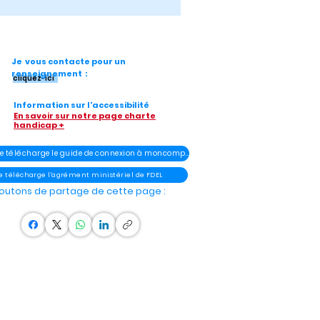
Je vous contacte pour un
renseignement :
cliquez-ici
Information sur l'accessibilité
En savoir sur notre page charte
handicap +
- Je télécharge le guide de connexion à moncompteélu
Je télécharge l'agrément ministériel de FDEL
outons de partage de cette page :