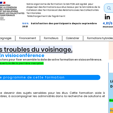
Notre organisme de formation la SAS FDEL est agréé pour
dispenser des formations aux élus locaux par le Ministère de la
Cohésion des Territoires et des Relations avec les Collectivités
Territoriales
Téléchargement de l'agrément
4,81/5
100%
Satisfaction des participants depuis septembre
2021
moncom
oignages
Financement
Formateurs
Calendrier
Formations hybrides
es troubles du voisinage.
En visioconférence
actons pour fixer ensemble la date de votre formation en visioconférence.
Ouverture dès la première inscription
 le programme de cette formation
L
D
te devenir des sujets sensibles pour les élus. Cette formation aide à
nibles, à accompagner les administrés dans la recherche de solutions et
Ou
V