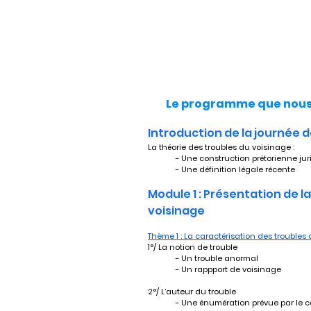
Le programme que nous 
Introduction de la journée 
La théorie des troubles du voisinage :
	- Une construction prétorienne ju
	- Une définition légale récente
Module 1 : Présentation de l
voisinage
Thème 1 : La caractérisation des troubles
1°/ La notion de trouble
	- Un trouble anormal 
	- Un rappport de voisinage
2°/ L’auteur du trouble
	- Une énumération prévue par le c