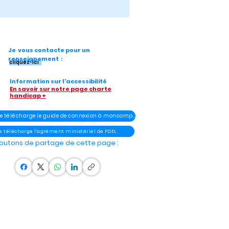
Je vous contacte pour un
renseignement :
cliquez-ici
Information sur l'accessibilité
En savoir sur notre page charte
handicap +
- Je télécharge le guide de connexion à moncompteélu
Je télécharge l'agrément ministériel de FDEL
outons de partage de cette page :