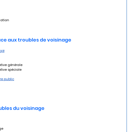
iation
face aux troubles de voisinage
gié
ative générale
ative spéciale
re public
oubles du voisinage
ge