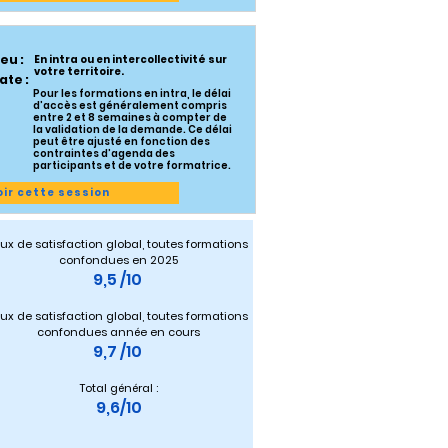
ieu :
En intra ou en intercollectivité sur
votre territoire.
ate :
Pour les formations en intra, le délai
d’accès est généralement compris
entre 2 et 8 semaines à compter de
la validation de la demande. Ce délai
peut être ajusté en fonction des
contraintes d’agenda des
participants et de votre formatrice.
oir cette session
ux de satisfaction global, toutes formations 
confondues en 2025
9,5 /10 
ux de satisfaction global, toutes formations 
confondues année en cours
9,7 /10 
Total général :
9,6/10