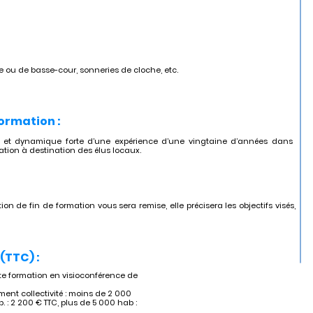
 ou de basse-cour, sonneries de cloche, etc.
formation :
e et dynamique forte d’une expérience d’une vingtaine d’années dans
ation à destination des élus locaux.
ion de fin de formation vous sera remise, elle précisera les objectifs visés,
(TTC) :
e formation en visioconférence de
ent collectivité : moins de 2 000
. : 2 200 € TTC, plus de 5 000 hab :