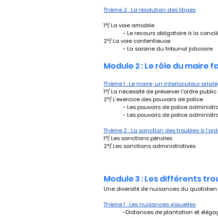
Thème 2 : La résolution des litiges
1°/ La voie amiable
	- Le recours obligatoire à la concil
2°/ La voie contentieuse
	- La saisine du tribunal jidiciaire
Module 2 : Le rôle du maire 
Thème 1 : Le maire, un interlocuteur privilé
1°/ La nécessité de préserver l’ordre public
2°/ L’exercice des pouvoirs de police
	- Les pouvoirs de police administr
	- Les pouvoirs de police administr
Thème 2 : La sanction des troubles à l’ord
1°/ Les sanctions pénales
2°/ Les sanctions administratives
Module 3 : Les différents tr
Une diversité de nuisances du quotidien
Thème 1 : Les nuisances visiuelles
	-Distances de plantation et éléga