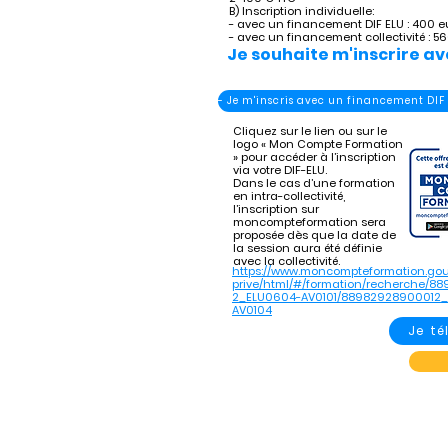
B) Inscription individuelle:
- avec un financement DIF ELU : 400 e
- avec un financement collectivité : 5
Je souhaite m'inscrire av
- Je m'inscris avec un financement DIF
Cliquez sur le lien ou sur le
logo « Mon Compte Formation
» pour accéder à l’inscription
via votre DIF-ELU.
Dans le cas d’une formation
en intra-collectivité,
l’inscription sur
moncompteformation sera
proposée dès que la date de
la session aura été définie
avec la collectivité.
https://www.moncompteformation.gou
prive/html/#/formation/recherche/8
2_ELU0604-AV0101/88982928900012
AV0104
Je t