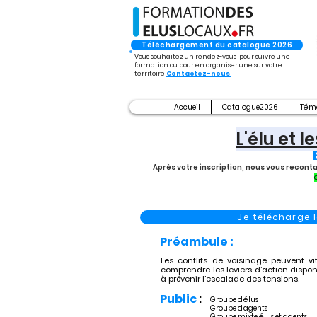
Téléchargement du catalogue 2026
Vous souhaitez un rendez-vous pour suivre une
formation ou pour en organiser une sur votre
territoire
Contactez-nous
Accueil
Catalogue2026
Tém
L'élu et l
Après votre inscription, nous vous recont
Je télécharge
Préambule :
Les conflits de voisinage peuvent vi
comprendre les leviers d’action dispo
à prévenir l’escalade des tensions.
Public
:
Groupe d'élus
Groupe d'agents
Groupe mixte élus et agents