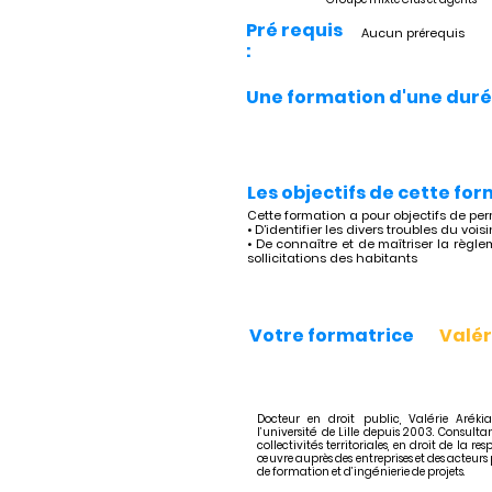
Pré requis
Aucun prérequis
:
Une formation d'une duré
Les objectifs de cette for
Cette formation a pour objectifs de per
• D’identifier les divers troubles du voi
• De connaître et de maîtriser la règl
sollicitations des habitants
Votre formatrice
Valér
Docteur en droit public, Valérie Arék
l’université de Lille depuis 2003. Consultan
collectivités territoriales, en droit de la re
œuvre auprès des entreprises et des acteurs 
de formation et d’ingénierie de projets.