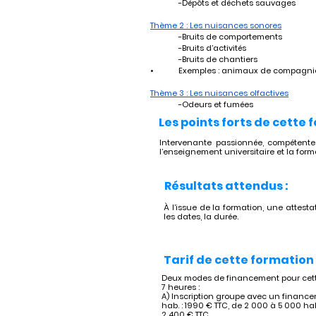
	-Dépôts et déchets sauvages
Thème 2 : Les nuisances sonores
	-Bruits de comportements
	-Bruits d’activités
	-Bruits de chantiers
•	Exemples : animaux de compagnie
Thème 3 : Les nuisances olfactives
	-Odeurs et fumées
Les points forts de cette 
Intervenante passionnée, compétent
l’enseignement universitaire et la form
Résultats attendus :
À l’issue de la formation, une attestat
les dates, la durée.
Tarif de cette formation 
Deux modes de financement pour cett
7 heures :
A) Inscription groupe avec un financem
hab. : 1990 € TTC, de 2 000 à 5 000 hab
2 400 € TTC