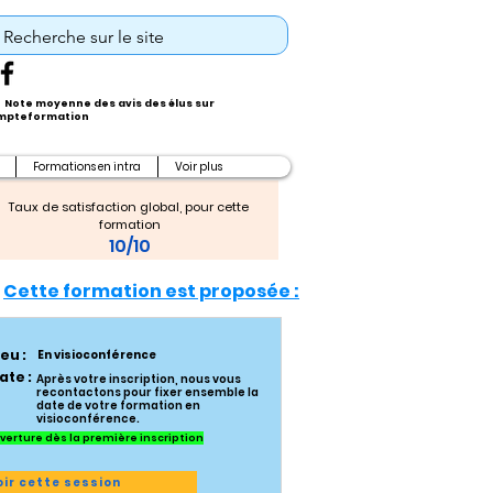
Note moyenne des avis des élus sur
pteformation
Formations en intra
Voir plus
Taux de satisfaction global, pour cette 
formation
10/10
Cette formation est proposée :
ieu :
En visioconférence
ate :
Après votre inscription, nous vous
recontactons pour fixer ensemble la
date de votre formation en
visioconférence.
verture dès la première inscription
oir cette session