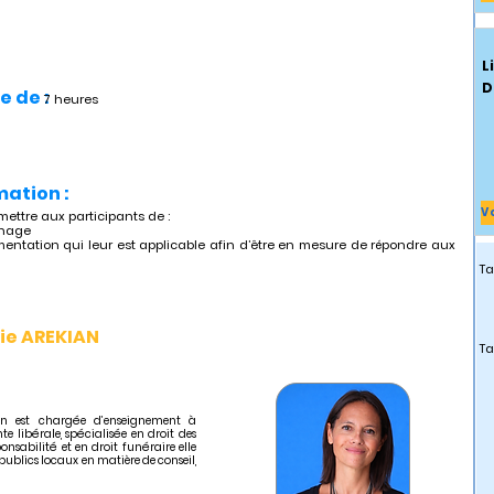
L
D
e de :
7 heures
mation :
V
mettre aux participants de :
sinage
ementation qui leur est applicable afin d’être en mesure de répondre aux
Ta
ie AREKIAN
Ta
ian est chargée d’enseignement à
te libérale, spécialisée en droit des
sponsabilité et en droit funéraire elle
publics locaux en matière de conseil,