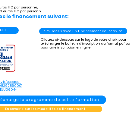
uros TTC par personne,
60 euros TTC par personn
ec le financement suivant:
 ELU
- Je m'inscris avec un financement collectivité
Cliquez ci-dessous sur le logo de votre choix pour
télécharger le bulletin d'inscription au format pdf ou
pour une inscription en ligne
v.fr/espace-
898292890001
_ELU0604-
élécharge le programme de cette formation
En savoir + sur les modalités de financement