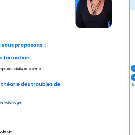
vous proposons :
de formation
risprudentielle ancienne
- 
a théorie des troubles de 
B
 de voisinage
ode civil