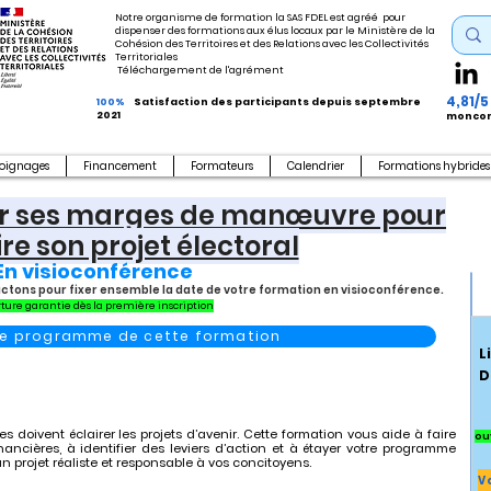
Notre organisme de formation la SAS FDEL est agréé pour
dispenser des formations aux élus locaux par le Ministère de la
Cohésion des Territoires et des Relations avec les Collectivités
Territoriales
Téléchargement de l'agrément
4,81/5
100%
Satisfaction des participants depuis septembre
2021
moncom
oignages
Financement
Formateurs
Calendrier
Formations hybrides
luer ses marges de manœuvre pour
re son projet électoral
En visioconférence
actons pour fixer ensemble la date de votre formation en visioconférence.
ture garantie dès la première inscription
 le programme de cette formation
L
D
s doivent éclairer les projets d’avenir. Cette formation vous aide à faire
ou
nancières, à identifier des leviers d’action et à étayer votre programme
un projet réaliste et responsable à vos concitoyens.
V