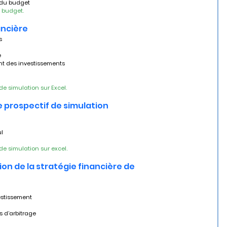
 du budget
e budget.
ancière
s
e
nt des investissements
de simulation sur Excel.
 prospectif de simulation
ul
de simulation sur excel.
on de la stratégie financière de 
estissement
rs d’arbitrage