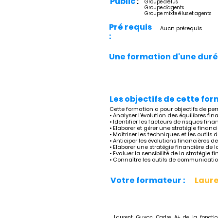
Public
:
Groupe d'élus
Groupe d'agents
Groupe mixte élus et agents
Pré requis
Aucn prérequis
:
Une formation d'une duré
Les objectifs de cette for
Cette formation a pour objectifs de per
• Analyser l’évolution des équilibres fina
• Identifier les facteurs de risques fi
• Elaborer et gérer une stratégie finan
• Maîtriser les techniques et les outils 
• Anticiper les évolutions financières de
• Elaborer une stratégie financière de 
• Evaluer la sensibilité de la stratégie
• Connaître les outils de communicatio
Votre formateur :
Laur
Laurent Guyon, Cadre A+ de la fonction 