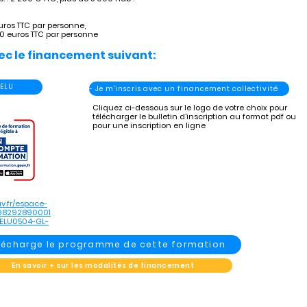
uros TTC par personne,
60 euros TTC par personne
ec le financement suivant:
 ELU
- Je m'inscris avec un financement collectivité
Cliquez ci-dessous sur le logo de votre choix pour
télécharger le bulletin d'inscription au format pdf ou
pour une inscription en ligne
v.fr/espace-
898292890001
ELU0504-GL-
élécharge le programme de cette formation
En savoir + sur les modalités de financement