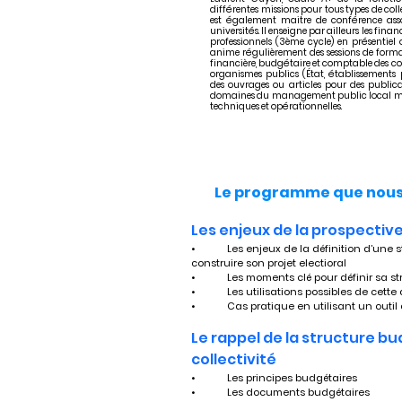
différentes missions pour tous types de colle
est également maitre de conférence asso
universités. Il enseigne par ailleurs les fin
professionnels (3ème cycle) en présentiel o
anime régulièrement des sessions de form
financière, budgétaire et comptable des coll
organismes publics (État, établissements pub
des ouvrages ou articles pour des publicat
domaines du management public local ma
techniques et opérationnelles.
Le programme que nous 
Les enjeux de la prospective
•	Les enjeux de la définition d’une stratégie financière de moyen terme pour 
construire son projet electioral
•	Les moments clé pour définir sa s
•	Les utilisations possibles de cet
•	Cas pratique en utilisant un outil
Le rappel de la structure bu
collectivité
•	Les principes budgétaires
•	Les documents budgétaires