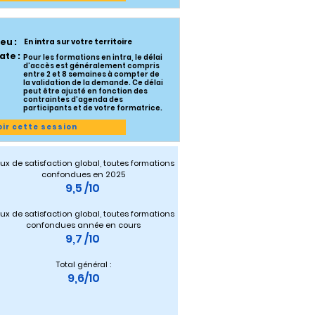
ieu :
En intra sur votre territoire
ate :
Pour les formations en intra, le délai
d’accès est généralement compris
entre 2 et 8 semaines à compter de
la validation de la demande. Ce délai
peut être ajusté en fonction des
contraintes d’agenda des
participants et de votre formatrice.
oir cette session
ux de satisfaction global, toutes formations 
confondues en 2025
9,5 /10 
ux de satisfaction global, toutes formations 
confondues année en cours
9,7 /10 
Total général :
9,6/10