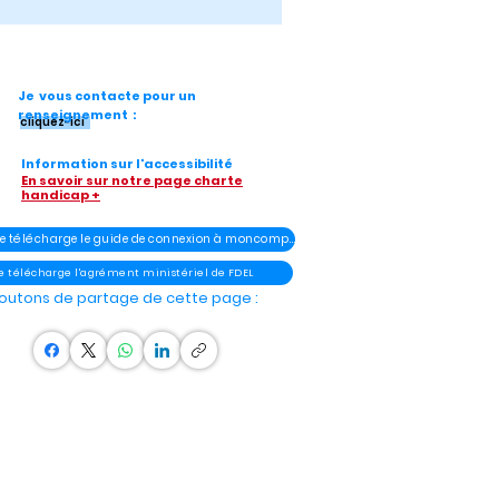
Je vous contacte pour un
renseignement :
cliquez-ici
Information sur l'accessibilité
En savoir sur notre page charte
handicap +
- Je télécharge le guide de connexion à moncompteélu
Je télécharge l'agrément ministériel de FDEL
outons de partage de cette page :