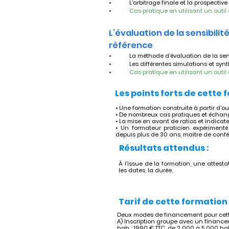
•	L’arbitrage finale et la prospecti
•	
Cas pratique en utilisant un outil 
L’évaluation de la sensibilit
référence
•	La méthode d’évaluation de la sens
•	Les différentes simulations et syn
•	
Cas pratique en utilisant un outil 
Les points forts de cette 
• Une formation construite à partir d’ou
• De nombreux cas pratiques et échang
• La mise en avant de ratios et indicat
• Un formateur praticien expérimenté 
depuis plus de 30 ans, maitre de confé
Résultats attendus :
À l’issue de la formation, une attestat
les dates, la durée.
Tarif de cette formation 
Deux modes de financement pour cette
A) Inscription groupe avec un financem
hab. : 1990 € TTC, de 2 000 à 5 000 hab