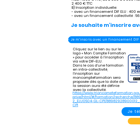
2 400 € TTC
B) Inscription individuelle:
- avec un financement DIF ELU : 400 e
- avec un financement collectivité : 5
Je souhaite m'inscrire av
- Je m'inscris avec un financement DIF
Cliquez sur le lien ou sur le
logo « Mon Compte Formation
» pour accéder à l’inscription
via votre DIF-ELU.
Dans le cas d’une formation
en intra-collectivité,
l’inscription sur
moncompteformation sera
proposée dès que la date de
la session aura été définie
avec la collectivité.
https://www.moncompteformation.gou
prive/html/#/formation/recherche/8
2_ELU0504-GL-CP1/88982928900012_
CP1
Je t