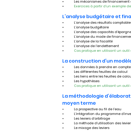
•	Les mécanismes de financement
•	
Exercices à partir d’un exemple d
L’analyse budgétaire et fin
•	L’analyse des résultats comptable
•	L’analyse budgétaire
•	L’analyse des capacités d’épargn
•	L’analyse du mode de financeme
•	L’analyse de la fiscalité
•	L’analyse de l’endettement 
•	
Cas pratique en utilisant un outil 
La construction d’un modèle
•	Les données à prendre en compte
•	Les différentes feuilles de calcul
•	Les liens entre les feuilles de calc
•	Les hypothèses
•	
Cas pratique en utilisant un outil 
La méthodologie d’élaborati
moyen terme
•	La prospective au fil de l’eau
•	L’intégration du programme d’inv
•	Les leviers d’arbitrage
•	La méthode d’utilisation des levie
•	Le mixage des leviers