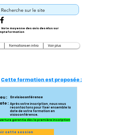
Note moyenne des avis des élus sur
pteformation
Formations en intra
Voir plus
Cette formation est proposée :
ieu :
En visioconférence
ate :
Après votre inscription, nous vous
recontactons pour fixer ensemble la
date de votre formation en
visioconférence.
verture garantie dès la première inscription
oir cette session