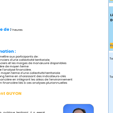
L
D
e de :
7 heures
V
mation :
mettre aux participants de :
Ta
nciers d’une collectivité territoriale,
nanciers et les marges de manœuvre disponibles
cière de moyen terme
de l’analyse financière,
 moyen terme d’une collectivité territoriale
long terme en choisissant des indicateurs-clés
Ta
 financière en intégrant les aléas de l’environnement
n financière liés à ces analyses pluriannuelles
ent GUYON
publique territorial, il a exercé