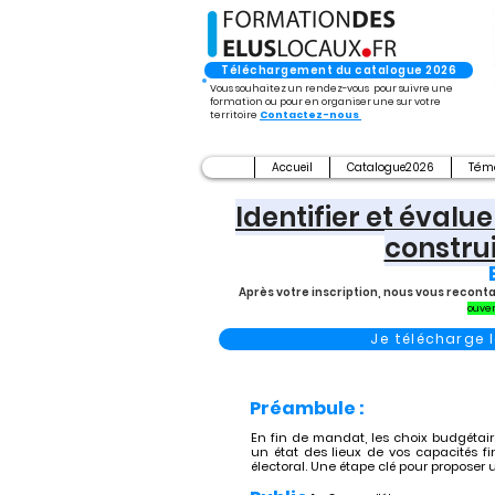
Téléchargement du catalogue 2026
Vous souhaitez un rendez-vous pour suivre une
formation ou pour en organiser une sur votre
territoire
Contactez-nous
Accueil
Catalogue2026
Tém
Identifier et éva
construi
Après votre inscription, nous vous recont
ouver
Je télécharge
Préambule :
En fin de mandat, les choix budgétaire
un état des lieux de vos capacités fi
électoral. Une étape clé pour proposer 