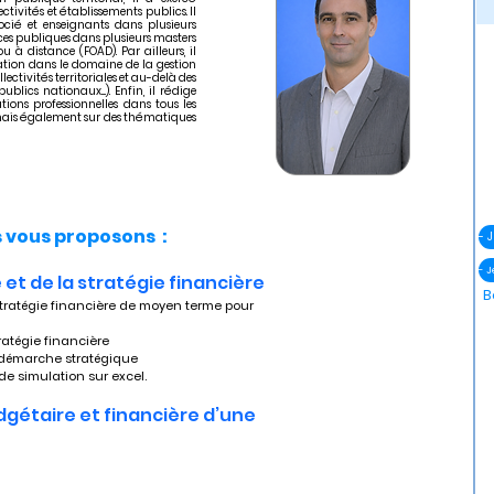
ctivités et établissements publics. Il
cié et enseignants dans plusieurs
ances publiques dans plusieurs masters
u à distance (FOAD). Par ailleurs, il
ation dans le domaine de la gestion
ectivités territoriales et au-delà des
lics nationaux....). Enfin, il rédige
ions professionnelles dans tous les
is également sur des thématiques
vous proposons :
- 
 et de la stratégie financière
B
tratégie financière
te démarche stratégique
 de simulation sur excel.
dgétaire et financière d’une 