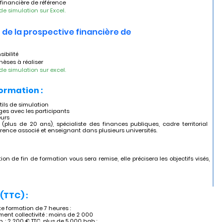
ve financière de référence
de simulation sur Excel.
é de la prospective financière de 
ibilité
thèses à réaliser
de simulation sur excel.
formation :
tils de simulation
es avec les participants
eurs
(plus de 20 ans), spécialiste des finances publiques, cadre territorial
rence associé et enseignant dans plusieurs universités.
ion de fin de formation vous sera remise, elle précisera les objectifs visés,
(TTC) :
 formation de 7 heures :
ent collectivité : moins de 2 000
. : 2 200 € TTC, plus de 5 000 hab :