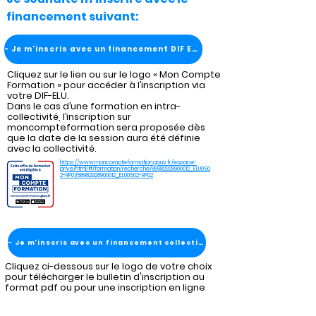
financement suivant:
- Je m'inscris avec un financement DIF ELU
Cliquez sur le lien ou sur le logo « Mon Compte
Formation » pour accéder à l’inscription via
votre DIF-ELU.
Dans le cas d’une formation en intra-
collectivité, l’inscription sur
moncompteformation sera proposée dès
que la date de la session aura été définie
avec la collectivité.
https://www.moncompteformation.gouv.fr/espace-
prive/html/#/formation/recherche/88982928900012_ELU050
2-RP01/88982928900012_ELU0502-RP02
- Je m'inscris avec un financement collectivité
Cliquez ci-dessous sur le logo de votre choix
pour télécharger le bulletin d'inscription au
format pdf ou pour une inscription en ligne