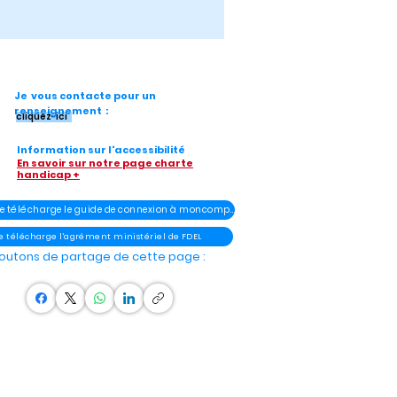
Je vous contacte pour un
renseignement :
cliquez-ici
Information sur l'accessibilité
En savoir sur notre page charte
handicap +
- Je télécharge le guide de connexion à moncompteélu
Je télécharge l'agrément ministériel de FDEL
outons de partage de cette page :