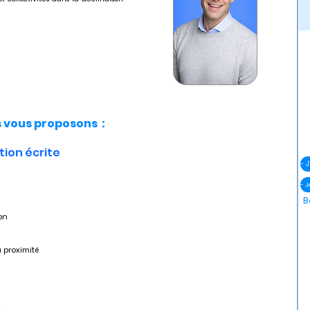
vous proposons :
ion écrite
- 
B
ion
a proximité