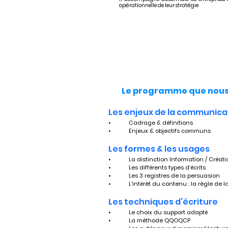
opérationnelle de leur stratégie
Le programme que nous 
Les enjeux de la communicat
•	Cadrage & définitions 
•	Enjeux & objectifs communs
Les formes & les usages
•	La distinction Information / Créat
•	Les différents types d’écrits
•	Les 3 registres de la persuasion
•	L’intérêt du contenu : la règle de l
Les techniques d’écriture
•	Le choix du support adapté
•	La méthode QQOQCP