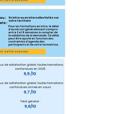
oir cette session
ieu :
En intra ou en intercollectivtés sur
votre territoire
ate :
Pour les formations en intra, le délai
d’accès est généralement compris
entre 2 et 8 semaines à compter de
la validation de la demande. Ce délai
peut être ajusté en fonction des
contraintes d’agenda des
participants et de votre formatrice.
oir cette session
ux de satisfaction global, toutes formations 
confondues en 2025
9,5 /10 
ux de satisfaction global, toutes formations 
confondues année en cours
9,7 /10 
Total général :
9,6/10