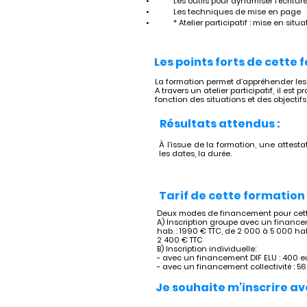
•	Les outils pour dynamiser l’écritur
•	Les techniques de mise en page
•	* Atelier participatif : mise en s
Les points forts de cette 
La formation permet d’appréhender les f
A travers un atelier participatif, il es
fonction des situations et des objectifs 
Résultats attendus :
À l’issue de la formation, une attestat
les dates, la durée.
Tarif de cette formation 
Deux modes de financement pour cette
A) Inscription groupe avec un financem
hab. : 1990 € TTC, de 2 000 à 5 000 hab
2 400 € TTC
B) Inscription individuelle:
- avec un financement DIF ELU : 400 e
- avec un financement collectivité : 5
Je souhaite m'inscrire av