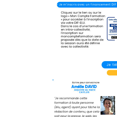
- Je m'inscris avec un financement DIF
Cliquez sur le lien ou sur le
logo « Mon Compte Formation
» pour accéder à l’inscription
via votre DIF-ELU.
Dans le cas d’une formation
en intra-collectivité,
l’inscription sur
moncompteformation sera
proposée dès que la date de
la session aura été définie
avec la collectivité.
Je t
Ecrire pour convaincre
Amélie DAVID
Adjointe au maire
CAYLUS
"Je recommande cette
formation à toute personne
(élu, agent) ayant pour tâche la
rédaction de contenu, que cela
soit pour la presse, le web, les