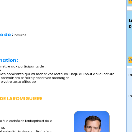
V
L
D
e de :
7 heures
mation :
V
mettre aux participants de :
.
exte cohérente qui va mener vos lecteurs jusqu'au bout de la lecture.
Ta
r convaincre et faire passer vos messages.
e votre texte efficace.
Ta
 DE LAROMIGUIERE
 à la croisée de l’entreprise et de la
HEDN.
t collectivités dans la déclinaison