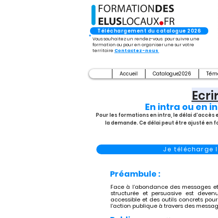
Téléchargement du catalogue 2026
Vous souhaitez un rendez-vous pour suivre une
formation ou pour en organiser une sur votre
territoire
Contactez-nous
Accueil
Catalogue2026
Tém
Ecri
En intra ou en i
Pour les formations en intra, le délai d’accè
la demande. Ce délai peut être ajusté en 
Je télécharge
Préambule :
Face à l’abondance des messages et à
structurée et persuasive est deven
accessible et des outils concrets pour a
l’action publique à travers des messa