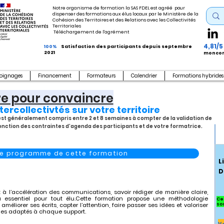
Notre organisme de formation la SAS FDEL est agréé pour
dispenser des formations aux élus locaux par le Ministère de la
Cohésion des Territoires et des Relations avec les Collectivités
Territoriales
Téléchargement de l'agrément
4,81/5
100%
Satisfaction des participants depuis septembre
2021
moncom
oignages
Financement
Formateurs
Calendrier
Formations hybrides
re pour convaincre
ntercollectivtés sur votre territoire
s est généralement compris entre 2 et 8 semaines à compter de la validation de
fonction des contraintes d’agenda des participants et de votre formatrice.
 le programme de cette formation
L
D
 l’accélération des communications, savoir rédiger de manière claire,
u essentiel pour tout élu.Cette formation propose une méthodologie
Ce
méliorer ses écrits, capter l’attention, faire passer ses idées et valoriser
so
ges adaptés à chaque support.