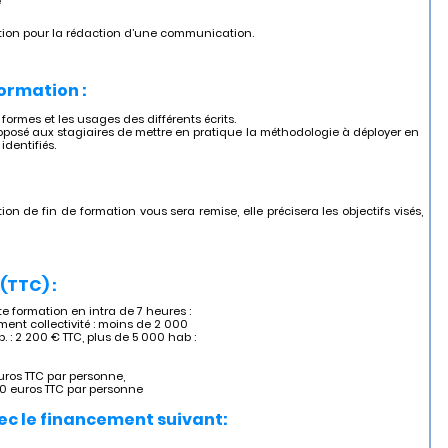
e
ituation pour la rédaction d’une communication.
formation :
ormes et les usages des différents écrits.
t proposé aux stagiaires de mettre en pratique la méthodologie à déployer en
identifiés.
ion de fin de formation vous sera remise, elle précisera les objectifs visés,
(TTC) :
 formation en intra de 7 heures :
ent collectivité : moins de 2 000
. : 2 200 € TTC, plus de 5 000 hab :
uros TTC par personne,
60 euros TTC par personne
ec le financement suivant: