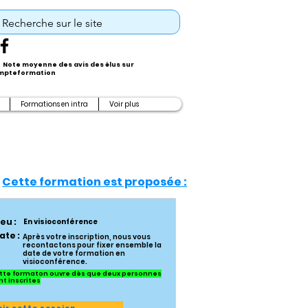
Note moyenne des avis des élus sur
pteformation
Formations en intra
Voir plus
Cette formation est proposée :
ieu :
En visioconférence
ate :
Après votre inscription, nous vous
recontactons pour fixer ensemble la
date de votre formation en
visioconférence.
tte formaton ouvre dès que deux personnes
nt inscrites