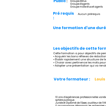
Public
:
Groupe d'élus
Groupe d'agents
Groupe mixte élus et agents
Pré requis
Aucun prérequis
:
Une formation d'une duré
Les objectifs de cette for
Cette formation a pour objectifs de per
• Acquérir les bons réflexes de rédaction
• Établir rapidement une structure de t
• Choisir avec pertinence les mots pou
• Adopter une présentation qui va rendr
Votre formateur :
Louis
10 ans d’expériences professionnelles variées
sphère publique.
Juriste et Diplômé de l’Essec, auditeur de l’I
Il accompagne désormais les entreprises e