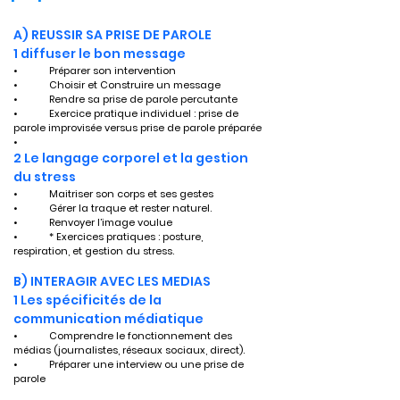
A) REUSSIR SA PRISE DE PAROLE
1 diffuser le bon message
•	Préparer son intervention
•	Choisir et Construire un message
•	Rendre sa prise de parole percutante 
•	Exercice pratique individuel : prise de 
parole improvisée versus prise de parole préparée
•	
2 Le langage corporel et la gestion 
du stress
•	Maitriser son corps et ses gestes  
•	Gérer la traque et rester naturel.
•	Renvoyer l’image voulue
•	* Exercices pratiques : posture, 
respiration, et gestion du stress.
B) INTERAGIR AVEC LES MEDIAS
1 Les spécificités de la 
communication médiatique
•	Comprendre le fonctionnement des 
médias (journalistes, réseaux sociaux, direct).
•	Préparer une interview ou une prise de 
parole