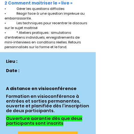
2 Comment maitriser le « live »
•	Gérer les questions difficiles 
•	Réagir face à une question imprévue ou 
embarrassante.
•	Les techniques pour recentrer le discours 
sur le sujet maitrisé
•	* Ateliers pratiques : simulations 
d'entretiens individuels, enregistrements de 
mini-interviews en conditions réelles. Retours 
personnalisés sur la forme et le fond.
Lieu :
Date :
A distance en visioconférence
Formation en visioconférence à
entrées et sorties permanentes,
ouverte et planifiée dès l’inscription
de deux participants.
Ouverture garantie dès que deux
participants sont inscrits