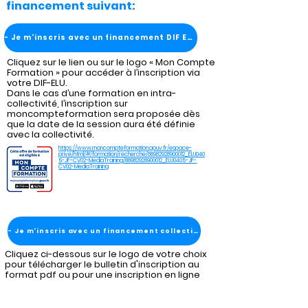
financement suivant:
- Je m'inscris avec un financement DIF ELU
Cliquez sur le lien ou sur le logo « Mon Compte
Formation » pour accéder à l’inscription via
votre DIF-ELU.
Dans le cas d’une formation en intra-
collectivité, l’inscription sur
moncompteformation sera proposée dès
que la date de la session aura été définie
avec la collectivité.
https://www.moncompteformation.gouv.fr/espace-
prive/html/#/formation/recherche/88982928900012_ELU040
5-JF-CV02-MediaTraining/88982928900012_ELU0405-JF-
CV02-MediaTraining
- Je m'inscris avec un financement collectivité
Cliquez ci-dessous sur le logo de votre choix
pour télécharger le bulletin d'inscription au
format pdf ou pour une inscription en ligne