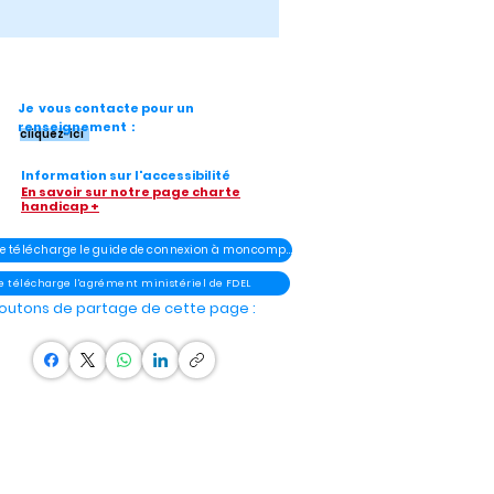
Je vous contacte pour un
renseignement :
cliquez-ici
Information sur l'accessibilité
En savoir sur notre page charte
handicap +
- Je télécharge le guide de connexion à moncompteélu
Je télécharge l'agrément ministériel de FDEL
outons de partage de cette page :