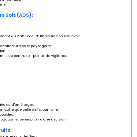
nnel.
s Sols (ADS) :
architecturales et paysagères
ion.
mis de contruire - points  de vigilance.
ruire ou d’aménager.
tion autre que celle de l’urbanisme.
ssibles. 
prorogation et péremption d’une décision.
uits :
lai de recours des tiers.