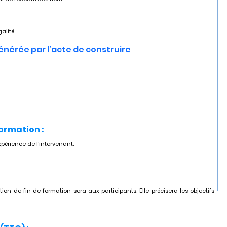
alité .
générée par l’acte de construire
formation :
xpérience de l’intervenant.
tion de fin de formation sera aux participants. Elle précisera les objectifs