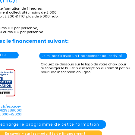
(TTC) :
 formation de 7 heures :
ent collectivité : moins de 2 000
. : 2 200 € TTC, plus de 5 000 hab :
uros TTC par personne,
60 euros TTC par personne
ec le financement suivant:
 ELU
- Je m'inscris avec un financement collectivité
Cliquez ci-dessous sur le logo de votre choix pour
télécharger le bulletin d'inscription au format pdf ou
pour une inscription en ligne
v.fr/espace-
898292890001
U0301-RE0201
élécharge le programme de cette formation
En savoir + sur les modalités de financement