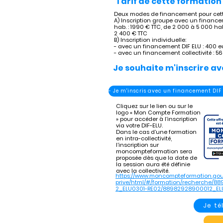
Tarif de cette formation 
Deux modes de financement pour cette
A) Inscription groupe avec un financem
hab. : 1990 € TTC, de 2 000 à 5 000 hab
2 400 € TTC
B) Inscription individuelle:
- avec un financement DIF ELU : 400 e
- avec un financement collectivité : 5
Je souhaite m'inscrire av
- Je m'inscris avec un financement DIF
Cliquez sur le lien ou sur le
logo « Mon Compte Formation
» pour accéder à l’inscription
via votre DIF-ELU.
Dans le cas d’une formation
en intra-collectivité,
l’inscription sur
moncompteformation sera
proposée dès que la date de
la session aura été définie
avec la collectivité.
https://www.moncompteformation.gou
prive/html/#/formation/recherche/8
2_ELU0301-RE02/88982928900012_EL
Je t