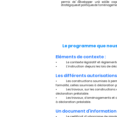
permis de développer une solide cap
stratégiques et politiques de l’aménagement
Le programme que nous 
Eléments de contexte :
•	Le contexte législatif et règlemen
•	L’instruction depuis les lois de dé
Les différents autorisations 
•	Les constructions soumises à permis de construire, celles dispensées de toute 
formalité, celles soumises à déclaration p
•	Les travaux, sur les constructions existantes, soumis à permis de construire ou à 
déclaration prélalable.
•	Les travaux, d’aménagements et d’installations, soumis à permis d’aménager ou 
à déclaration préalable.
Un document d’information 
•	Le certificat d’urbanisme de simpl