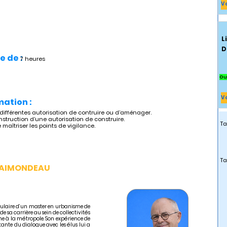
V
L
D
e de :
7 heures
Ou
V
mation :
 différentes autorisation de contruire ou d’aménager.
instruction d’une autorisation de construire.
Ta
 maîtriser les points de vigilance.
Ta
 RAIMONDEAU
titulaire d’un master en urbanisme de
 de sa carrière au sein de collectivités
une à la métropole. Son expérience de
ante du dialogue avec les élus lui a