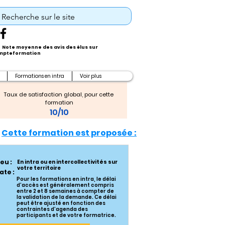
Note moyenne des avis des élus sur
pteformation
Formations en intra
Voir plus
Taux de satisfaction global, pour cette 
formation
10/10
Cette formation est proposée :
ieu :
En intra ou en intercollectivités sur
votre territoire
ate :
Pour les formations en intra, le délai
d’accès est généralement compris
entre 2 et 8 semaines à compter de
la validation de la demande. Ce délai
peut être ajusté en fonction des
contraintes d’agenda des
participants et de votre formatrice.