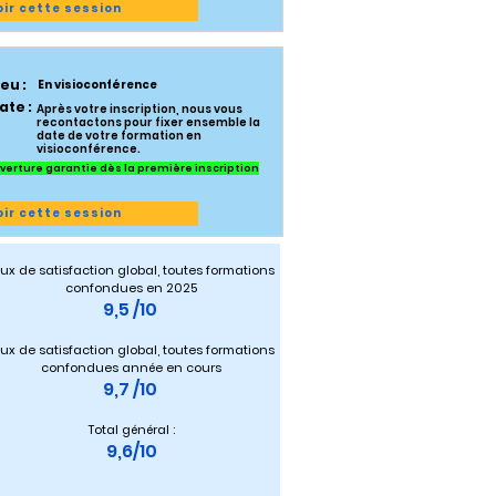
oir cette session
ieu :
En visioconférence
ate :
Après votre inscription, nous vous
recontactons pour fixer ensemble la
date de votre formation en
visioconférence.
verture garantie dès la première inscription
oir cette session
ux de satisfaction global, toutes formations 
confondues en 2025
9,5 /10 
ux de satisfaction global, toutes formations 
confondues année en cours
9,7 /10 
Total général :
9,6/10