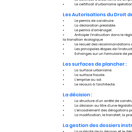
•	Le certificat d’urbanisme opératio
Les Autorisations du Droit de
•	Le permis de construire.
•	La déclaration préalable.
•	Le permis d’aménager.
•	Anticiper l’instruction dans le règlement du Plan Local d’Urbanisme en lien avec 
la transition écologique
•	Le recueil des recommandations 
•	Les principales étapes de l’instruct
•	Echanges sur un formulaire de per
Les surfaces de plancher :
•	La surface urbanisme.
•	La surface fiscale.
•	L’emprise au sol.
•	Le recours à l’architecte.
La décision :
•	La structure d’un arrêté de const
•	La décision au titre d’une législa
•	L’encadrement des dérogations po
•	La modification, le transfert, la 
La gestion des dossiers instr
•	La publicité de la décison et le dé