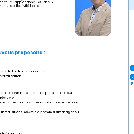
acité à appréhender les enjeux
 d’une collectivité locale.
vous proposons :
taire de l’acte de construire
centralisation
- 
B
:
réalable.
:
e information. 