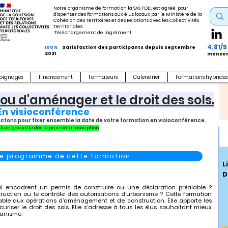
Notre organisme de formation la SAS FDEL est agréé pour
dispenser des formations aux élus locaux par le Ministère de la
Cohésion des Territoires et des Relations avec les Collectivités
Territoriales
Téléchargement de l'agrément
4,81/5
100%
Satisfaction des participants depuis septembre
2021
moncom
oignages
Financement
Formateurs
Calendrier
Formations hybrides
 ou d'aménager et le droit des sols.
En visioconférence
actons pour fixer ensemble la date de votre formation en visioconférence.
ture garantie dès la première inscription
 le programme de cette formation
L
D
qui encadrent un permis de construire ou une déclaration préalable ?
truction ou le contrôle des autorisations d’urbanisme ? Cette formation
able aux opérations d’aménagement et de construction. Elle apporte les
uriser le droit des sols. Elle s’adresse à tous les élus souhaitant mieux
banisme.