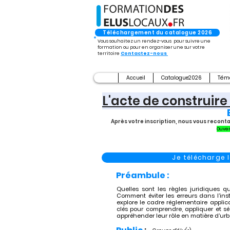
Téléchargement du catalogue 2026
Vous souhaitez un rendez-vous pour suivre une
formation ou pour en organiser une sur votre
territoire
Contactez-nous
Accueil
Catalogue2026
Tém
L'acte de construire
Après votre inscription, nous vous recont
Ouver
Je télécharge
Préambule :
Quelles sont les règles juridiques 
Comment éviter les erreurs dans l’ins
explore le cadre réglementaire applic
clés pour comprendre, appliquer et séc
appréhender leur rôle en matière d’ur