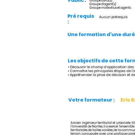
Public
:
Groupe d'élu(s)
Groupe d'agent(s)
Groupe mixte élus et agents
Pré requis
Aucun prérequis
:
Une formation d'une duré
Les objectifs de cette for
• Découvrir le champ d’application des
• Connaître les principales étapes de l’
• Appréhender la prise de décision et de
Votre formateur :
Eric
Ancien ingénieur territorial et urbaniste, 
l’Université de Nantes, il a exercé l’ensemble
territoriales de tailles variées, de la comm
terrain, conjuguée avec une pratique const