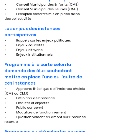
•	Conseil Municipal des Enfants (CME)
•	Conseil Municipal des Jeunes (CMJ)
•	Exemples concrets mis en place dans 
des collectivités
Les enjeux des instances 
participatives
•	Rappels sur les enjeux politiques
•	Enjeux éducatifs
•	Enjeux citoyens
•	Enjeux institutionnels
Programme à la carte selon la 
demande des élus souhaitant 
mettre en place l’une ou l’autre de 
ces instances
•	Approche théorique de l’instance choisie 
(CME ou CMJ)
•	Définition de l’instance
•	Finalités et objectifs
•	Public concerné
•	Modalités de fonctionnement
•	Questionnement en amont sur l’instance 
retenue
Programme ajusté selon les besoins 