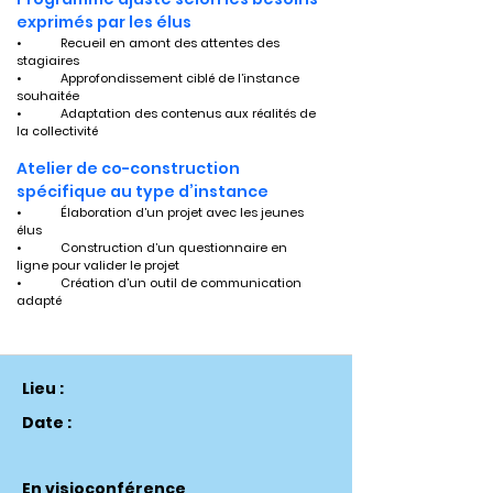
exprimés par les élus
•	Recueil en amont des attentes des 
stagiaires
•	Approfondissement ciblé de l’instance 
souhaitée
•	Adaptation des contenus aux réalités de 
la collectivité
Atelier de co-construction 
spécifique au type d’instance
•	Élaboration d’un projet avec les jeunes 
élus
•	Construction d’un questionnaire en 
ligne pour valider le projet
•	Création d’un outil de communication 
adapté
Lieu :
Date :
En visioconférence