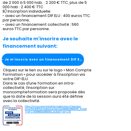
de 2 000 à 5 000 hab. : 2 200 € TTC, plus de 5
000 hab : 2 400 € TTC
B) Inscription individuelle:
- avec un financement DIF ELU : 400 euros TTC
par personne,
- avec un financement collectivité : 560
euros TTC par personne.
Je souhaite m'inscrire avec le
financement suivant:
- Je m'inscris avec un financement DIF ELU
Cliquez sur le lien ou sur le logo « Mon Compte
Formation » pour accéder à l’inscription via
votre DIF-ELU.
Dans le cas d’une formation en intra-
collectivité, l’inscription sur
moncompteformation sera proposée dès
que la date de la session aura été définie
avec la collectivité.
https://www.moncompteformation.gouv.fr/espace-
prive/html/#/formation/recherche/88982928900012_ELU020
7-LM-CV6/88982928900012_ELU0207-LM-CV6