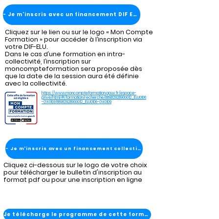
- Je m'inscris avec un financement DIF ELU
Cliquez sur le lien ou sur le logo « Mon Compte
Formation » pour accéder à l’inscription via
votre DIF-ELU.
Dans le cas d’une formation en intra-
collectivité, l’inscription sur
moncompteformation sera proposée dès
que la date de la session aura été définie
avec la collectivité.
https://www.moncompteformation.gouv.fr/espace-
prive/html/#/formation/recherche/88982928900012_ELU0106
-GX0101/88982928900012_ELU0106-GX0109
- Je m'inscris avec un financement collectivité
Cliquez ci-dessous sur le logo de votre choix
pour télécharger le bulletin d'inscription au
format pdf ou pour une inscription en ligne
Je télécharge le programme de cette formation