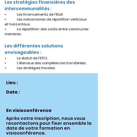
Les stratégies financières des 
intercommunalités :
•	Les financements de l’Etat.
•	Les mécanismes de répartition verticaux 
et horizontaux.
•	La répartition des coûts entre communes 
membres.	
Les différentes solutions 
envisageables :
•	Le statut de l’EPCI.
•	L’étendue des compétences transférées.
•	Les stratégies fiscales.
Lieu :
Date :
En visioconférence
Après votre inscription, nous vous
recontactons pour fixer ensemble la
date de votre formation en
visioconférence.