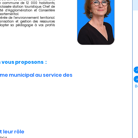
ne commune de 12 000 habitants,
lassée station touristique, Chef de
 d’Agglomération et Conseillère
partemental.
érée de l’environnement territorial.
nisation et gestion des ressources
adapter sa pédagogie à vos profils
vous proposons :
ème municipal au service des 
- 
B
t leur rôle