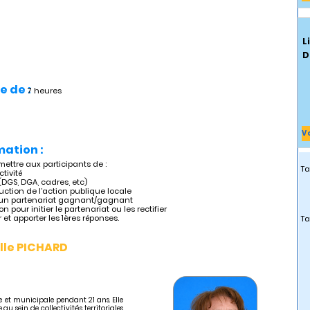
L
D
e de :
7 heures
V
mation :
mettre aux participants de :
Ta
ctivité
(DGS, DGA, cadres, etc)
tion de l’action publique locale
d’un partenariat gagnant/gagnant
n pour initier le partenariat ou les rectifier
 et apporter les 1ères réponses.
Ta
lle PICHARD
et municipale pendant 21 ans. Elle
au sein de collectivités territoriales