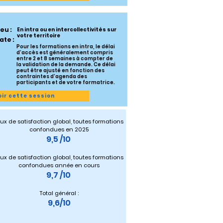
ieu :
En intra ou en intercollectivités sur
votre territoire
ate :
Pour les formations en intra, le délai
d’accès est généralement compris
entre 2 et 8 semaines à compter de
la validation de la demande. Ce délai
peut être ajusté en fonction des
contraintes d’agenda des
participants et de votre formatrice.
oir cette session
ux de satisfaction global, toutes formations 
confondues en 2025
9,5 /10 
ux de satisfaction global, toutes formations 
confondues année en cours
9,7 /10 
Total général :
9,6/10