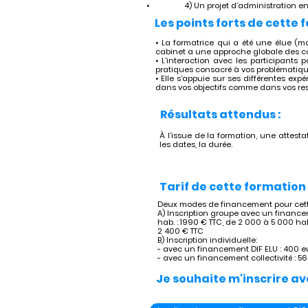
•	     4) Un projet d’administration
Les points forts de cette 
• La formatrice qui a été une élue (ma
cabinet a une approche globale des col
• L’interaction avec les participants
pratiques consacré à vos problématiqu
• Elle s’appuie sur ses différentes exp
dans vos objectifs comme dans vos resp
Résultats attendus :
À l’issue de la formation, une attestat
les dates, la durée.
Tarif de cette formation 
Deux modes de financement pour cette
A) Inscription groupe avec un financem
hab. : 1990 € TTC, de 2 000 à 5 000 hab
2 400 € TTC
B) Inscription individuelle:
- avec un financement DIF ELU : 400 e
- avec un financement collectivité : 5
Je souhaite m'inscrire av