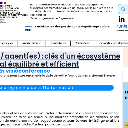
Notre organisme de formation la SAS FDEL est agréé pour
dispenser des formations aux élus locaux par le Ministère de la
Cohésion des Territoires et des Relations avec les Collectivités
Territoriales
Téléchargement de l'agrément
4,81/5
100%
Satisfaction des participants depuis septembre
2021
moncom
oignages
Financement
Formateurs
Calendrier
Formations hybrides
) / agent(es) : clés d’un écosystème
l équilibré et efficient
En visioconférence
actons pour fixer ensemble la date de votre formation en visioconférence.
 le programme de cette formation
L
D
les élus et les agents est un facteur déterminant du bon fonctionnement
ière les rôles de chacun, les sources potentielles de tension et les
n de confiance, fluide, respectueuse et tournée vers l’intérêt général. Un
nges et mieux piloter l’action publique locale.
V