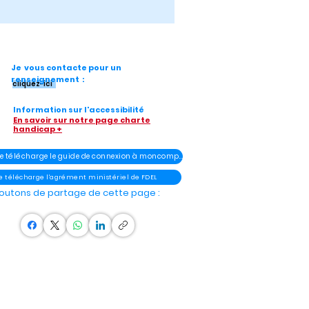
Je vous contacte pour un
renseignement :
cliquez-ici
Information sur l'accessibilité
En savoir sur notre page charte
handicap +
- Je télécharge le guide de connexion à moncompteélu
Je télécharge l'agrément ministériel de FDEL
outons de partage de cette page :