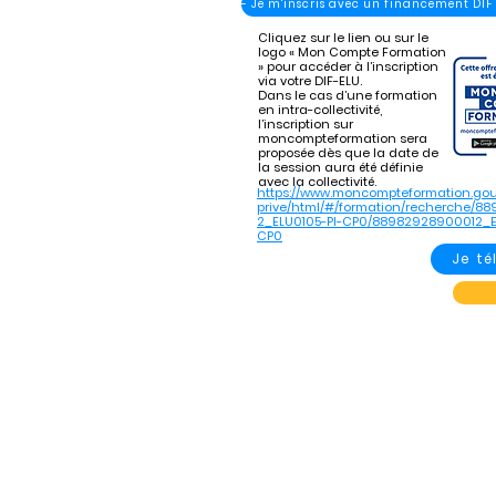
- Je m'inscris avec un financement DIF
Cliquez sur le lien ou sur le
logo « Mon Compte Formation
» pour accéder à l’inscription
via votre DIF-ELU.
Dans le cas d’une formation
en intra-collectivité,
l’inscription sur
moncompteformation sera
proposée dès que la date de
la session aura été définie
avec la collectivité.
https://www.moncompteformation.gou
prive/html/#/formation/recherche/8
2_ELU0105-PI-CP0/88982928900012_E
CP0
Je t