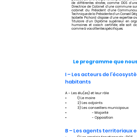
de différentes strates, comme DGS d’u
Directrice de Cabinet d’une commune surc
cabinet du Président d’une Communauté
Technique de la Présidente d’un Conseil Dé
Isabelle Pichard dispose d’une expertise av
Titulaire d’un Diplôme supérieur en orga
humaines et coach certifiée, elle sait 
comme à vos attentes spécifiques.
Le programme que nous 
I – Les acteurs de l’écosyst
habitants
A – Les élu(es) et leur rôle
•	1) Le maire
•	2) Les adjoints
•	3) Les conseillers municipaux
•	                - Majorité
•	                - Opposition
B – Les agents territoriaux e