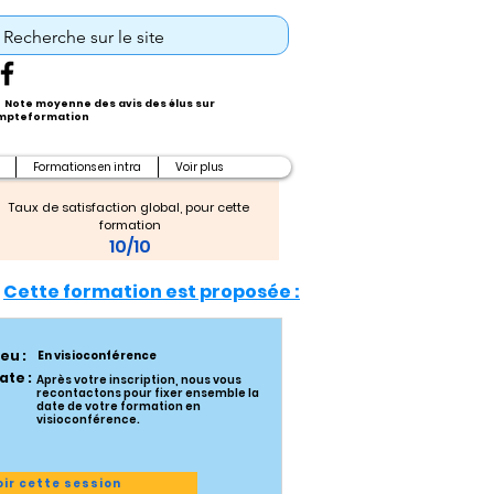
Note moyenne des avis des élus sur
pteformation
Formations en intra
Voir plus
Taux de satisfaction global, pour cette 
formation
10/10
Cette formation est proposée :
ieu :
En visioconférence
ate :
Après votre inscription, nous vous
recontactons pour fixer ensemble la
date de votre formation en
visioconférence.
oir cette session