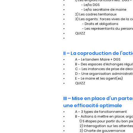
•	1) Les emplois fonctionnels : DGS 
•	       - Le/la DGS
•	       - Le/la secrétaire de mairie
•	2) Les cadres territoriaux
•	3) Les agents : forces vives de la co
•	        - Droits et obligations
•	        - Les représentants du perso
•	QUIZZ
•	
II – La coproduction de l’act
•	A – Le tandem Maire + DGS
•	B – Des espaces d’échanges réguli
•	C – Les instances de prise de déc
•	D – Une organisation administrat
•	E – Le maire et les agent(es)
•	QUIZZ	
III – Mise en place d’un par
une efficacité optimale
•	A – 3 types de fonctionnement
•	B – Actions à mettre en place, or
•	     1) 5 étapes pour partir du bon p
•	     2) Interrogation sur les attent
•	     3) Charte de gouvernance