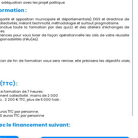
 en adéquation avec les projet politique
formation :
jorité et opposition municipale et départementale), DGS et directrice de
lectivités, mêlant technicité, méthodologie et surtout pragmatisme.
 ponctue toute la formation par des quizz et des ateliers d’échanges de
es.
ériences pour vous livrer de façon opérationnelle les clés de votre réussite
onsabilités d’élu(es).
ion de fin de formation vous sera remise, elle précisera les objectifs visés,
(TTC) :
 formation de 7 heures :
ent collectivité : moins de 2 000
. : 2 200 € TTC, plus de 5 000 hab :
uros TTC par personne,
60 euros TTC par personne
ec le financement suivant: