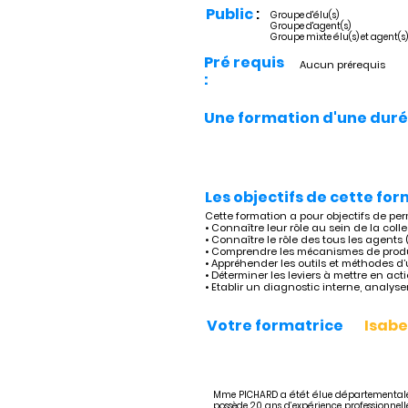
Public
:
Groupe d'élu(s)
Groupe d'agent(s)
Groupe mixte élu(s) et agent(s)
Pré requis
Aucun prérequis
:
Une formation d'une duré
Les objectifs de cette for
Cette formation a pour objectifs de per
• Connaître leur rôle au sein de la colle
• Connaître le rôle des tous les agents 
• Comprendre les mécanismes de produc
• Appréhender les outils et méthodes 
• Déterminer les leviers à mettre en actio
• Etablir un diagnostic interne, analyser
Votre formatrice
Isabe
Mme PICHARD a étét élue départementale 
possède 20 ans d’expérience professionnelle 