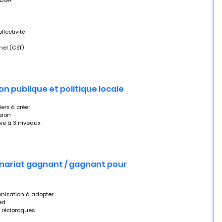
– DGA
llectivité
nnel (CST)
ion publique et politique locale
ers à créer 
ision
ive à 3 niveaux
tenariat gagnant / gagnant pour 
ganisation à adopter
ied
es réciproques