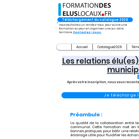
Téléchargement du catalogue 2026
Vous souhaitez un rendez-vous pour suivre une
formation ou pour en organiser une sur votre
territoire
Contactez-nous
Accueil
Catalogue2026
Tém
Les relations élu(es
municipa
Après votre inscription, nous vous recont
Je télécharge
Préambule :
La qualité de la collaboration entre 
communal. Cette formation met en lum
bonnes pratiques pour bâtir une relatio
éclairage utile pour fluidifier les écha