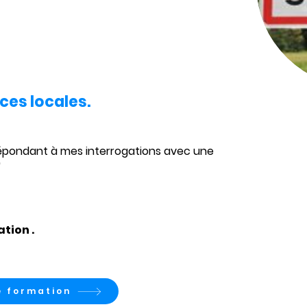
nces locales.
répondant à mes interrogations avec une 
formatrice très professionnelle"	
tion .
e formation