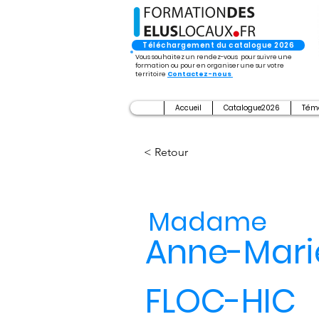
Téléchargement du catalogue 2026
Vous souhaitez un rendez-vous pour suivre une
formation ou pour en organiser une sur votre
territoire
Contactez-nous
Accueil
Catalogue2026
Tém
< Retour
Madame
Anne-Marie
FLOC-HIC