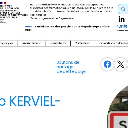
Notre organisme de formation la SAS FDEL est agréé pour
dispenser des formations aux élus locaux par le Ministère de la
Cohésion des Territoires et des Relations avec les Collectivités
Territoriales
Téléchargement de l'agrément
4,81/5
100%
Satisfaction des participants depuis septembre
2021
moncom
oignages
Financement
Formateurs
Calendrier
Formations hybrides
Boutons de
partage
de cette page :
 KERVIEL-