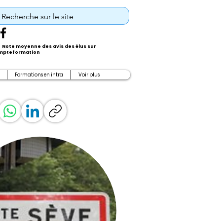
Note moyenne des avis des élus sur
pteformation
Formations en intra
Voir plus