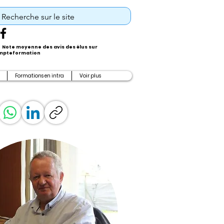
Note moyenne des avis des élus sur
pteformation
Formations en intra
Voir plus