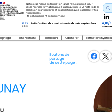
Notre organisme de formation la SAS FDEL est agréé pour
dispenser des formations aux élus locaux par le Ministère de la
Cohésion des Territoires et des Relations avec les Collectivités
Territoriales
Téléchargement de l'agrément
4,81/5
100%
Satisfaction des participants depuis septembre
2021
moncom
oignages
Financement
Formateurs
Calendrier
Formations hybrides
Boutons de
partage
de cette page :
AUNAY
AU