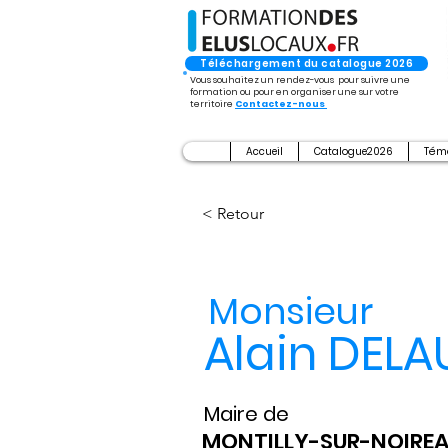
Téléchargement du catalogue 2026
Vous souhaitez un rendez-vous pour suivre une
formation ou pour en organiser une sur votre
territoire
Contactez-nous
Accueil
Catalogue2026
Tém
< Retour
Monsieur
Alain DEL
Maire de
MONTILLY-SUR-NOIRE