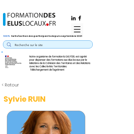
100%
Satisfaction des participants depuis septembre 2021
Notre organisme de formation la SAS FDEL est agréé
pour dispenser des formations aux élus locaux par le
Ministère de la Cohésion des Territoires et des Relations
avec les Collectivités Territoriales
Téléchargement de l'agrément
< Retour
Sylvie RUIN