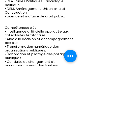
• DEA Études Politiques – Sociologie
politique.
• DESS Aménagement, Urbanisme et
Construction.
• Licence et maîtrise de droit public.
Compétences clés
• Intelligence artificielle appliquée aux
collectivités territoriales.
• Aide à la décision et accompagnement
des élus.
• Transformation numérique des
organisations publiques.
• Élaboration et pilotage des politiques
publiques.
• Conduite du changement et
accompagnement des équipes.
• Management stratégique et animation
de réseaux d'acteurs.
• Formation et sensibilisation des élus et
des agents territoriaux.
• Confidentialité, protection des données
et usages responsables de l'IA.
Mme Sylvie RUIN possède une double
expertise rare associant plus de trente
années d'expérience au sein des
collectivités territoriales et une