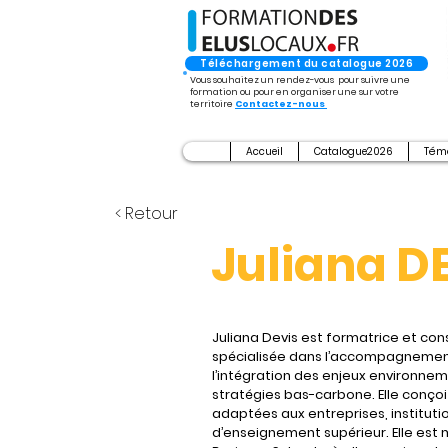
Téléchargement du catalogue 2026
Vous souhaitez un rendez-vous pour suivre une
formation ou pour en organiser une sur votre
territoire
Contactez-nous
Accueil
Catalogue2026
Tém
< Retour
Juliana D
Juliana Devis est formatrice et cons
spécialisée dans l’accompagnemen
l’intégration des enjeux environne
stratégies bas-carbone. Elle conçoi
adaptées aux entreprises, instituti
d’enseignement supérieur. Elle est 