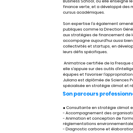
Business School, où elle enseigne les
finance verte, et a développé des
cursus académiques. 
Son expertise l’a également amenée 
publiques comme la Direction Généra
aux stratégies de financement de la 
accompagne aujourd’hui aussi bien
collectivités et startups, en déve
leurs défis spécifiques.
 Animatrice certifiée de la Fresque du Climat et de l’Atelier 2tonnes, 
elle s’appuie sur des outils d’intell
équipes et favoriser l’appropriati
Juliana est diplômée de Sciences Po
spécialisée en stratégie climat et
Son parcours professionne
● Consultante en stratégie climat 
- Accompagnement des organisatio
- Animation et conception de forma
réglementations environnemental
- Diagnostic carbone et élaboratio