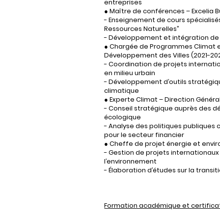
entreprises
● Maître de conférences – Excelia 
- Enseignement de cours spécialisé
Ressources Naturelles”
- Développement et intégration de 
● Chargée de Programmes Climat et 
Développement des Villes (2021-20
- Coordination de projets internat
en milieu urbain
- Développement d’outils stratégique
climatique
● Experte Climat – Direction Généra
- Conseil stratégique auprès des dé
écologique
- Analyse des politiques publique
pour le secteur financier
● Cheffe de projet énergie et env
- Gestion de projets internationaux
l’environnement
- Élaboration d’études sur la transi
Formation académique et certifica