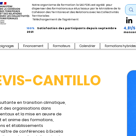
Notre organisme de formation la SAS FDEL est agréé pour
dispenser des formations aux élus locaux par le Ministère de la
Cohésion des Territoires et des Relations avec les Collectivités
Territoriales
Téléchargement de l'agrément
4,81/5
100%
Satisfaction des participants depuis septembre
2021
moncom
oignages
Financement
Formateurs
Calendrier
Formations hybrides
EVIS-CANTILLO
ultante en transition climatique, 
t des organisations dans 
mentaux et la mise en œuvre de 
t et anime des formations, 
ons et établissements 
maître de conférences à Excelia 