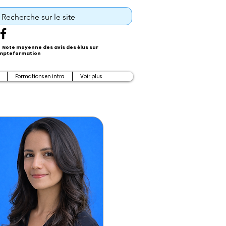
Note moyenne des avis des élus sur
pteformation
Formations en intra
Voir plus