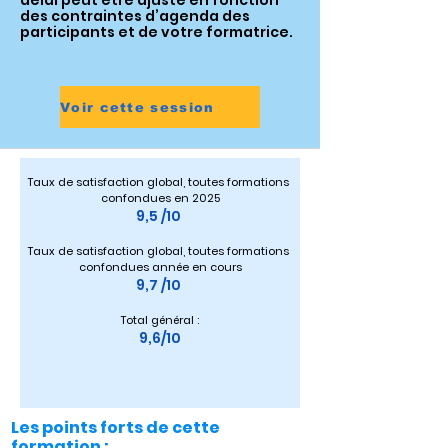
délai peut être ajusté en fonction
des contraintes d’agenda des
participants et de votre formatrice.
Voir cette session
Taux de satisfaction global, toutes formations 
confondues en 2025
9,5 /10 
Taux de satisfaction global, toutes formations 
confondues année en cours
9,7 /10 
Total général :
9,6/10
Les points forts de cette
formation :