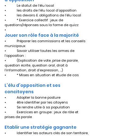
•	Le statut de l’élu local
•	les droits de l’élu local d’opposition 
•	les devoirs & obligations de l’élu local
•	* Exercice collectif : jeux de 
questions/réponses sous la forme de quizz
•	
Jouer son rôle face à la majorité
•	Préparer les commissions et les conseils 
municipaux 
•	Savoir utiliser toutes les armes de 
l’opposition :
•	(Explication de vote, prise de parole, 
question écrite, question oral, droit à 
l’information, droit d’expression, …) 
•	* Mises en situation et étude de cas
L’élu d’opposition et ses 
concitoyens
•	Adopter la bonne posture 
•	être identifier par les citoyens  
•	Se rendre utile à sa population 
•	Exercices en groupe : jeux de rôle et 
prises de parole
Etablir une stratégie gagnante
•	Identifier les acteurs clés de son territoire, 