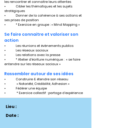
les rencontrer et connaitre leurs attentes
•	Cibler les thématiques et les sujets 
stratégiques 
•	Donner de la cohérence à ses actions et 
ses prises de position
•	* Exercice en groupe : « Mind Mapping »
Se faire connaitre et valoriser son 
action
•	Les réunions et évènements publics
•	Les réseaux sociaux 
•	Les relations avec la presse  
•	* Atelier d’écriture numérique :  « se faire 
entendre sur les réseaux sociaux »
Rassembler autour de ses idées
•	Construire & étendre son réseau 
•	 « Notoriété, Crédibilité, Adhesion »
•	Fédérer une équipe 
•	 * Exercice collectif : partage d’expérience
Lieu :
Date :